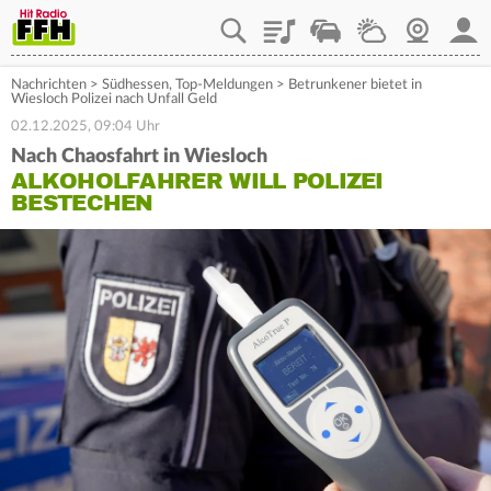
Playlist
Staupilot
Wetter
Webcam
Mein
Nachrichten
>
Südhessen
,
Top-Meldungen
>
Betrunkener bietet in
Wiesloch Polizei nach Unfall Geld
02.12.2025, 09:04 Uhr
Nach Chaosfahrt in Wiesloch
ALKOHOLFAHRER WILL POLIZEI
BESTECHEN