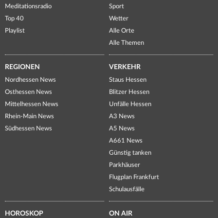
Meditationsradio
Sport
Top 40
Wetter
Playlist
Alle Orte
Alle Themen
REGIONEN
VERKEHR
Nordhessen News
Staus Hessen
Osthessen News
Blitzer Hessen
Mittelhessen News
Unfälle Hessen
Rhein-Main News
A3 News
Südhessen News
A5 News
A661 News
Günstig tanken
Parkhäuser
Flugplan Frankfurt
Schulausfälle
HOROSKOP
ON AIR