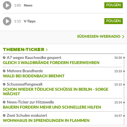
FOLGEN
1:05
News
FOLGEN
1:15
V-Tipps
SÜDHESSEN-WEBRADIO
THEMEN-TICKER
A7 wegen Rauchwolke gesperrt
16:26
GLEICH 3 WALDBRÄNDE FORDERN FEUERWEHREN
Mehrere Brandherde
15:33
WALD BEI RODENBACH BRENNT
Schusswaffengewalt
15:15
SCHON WIEDER TÖDLICHE SCHÜSSE IN BERLIN - SORGE
WÄCHST
News-Ticker zur Hitzewelle
15:14
BAUERN FORDERN MEHR UND SCHNELLERE HILFEN
Zwei Schulen evakuiert
14:57
WOHNHAUS IN SPRENDLINGEN IN FLAMMEN