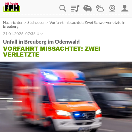
Playlist
Staupilot
Wetter
Webcam
Mein
Nachrichten
>
Südhessen
>
Vorfahrt missachtet: Zwei Schwerverletzte in
Breuberg
21.01.2026, 07:36 Uhr
Unfall in Breuberg im Odenwald
VORFAHRT MISSACHTET: ZWEI
VERLETZTE