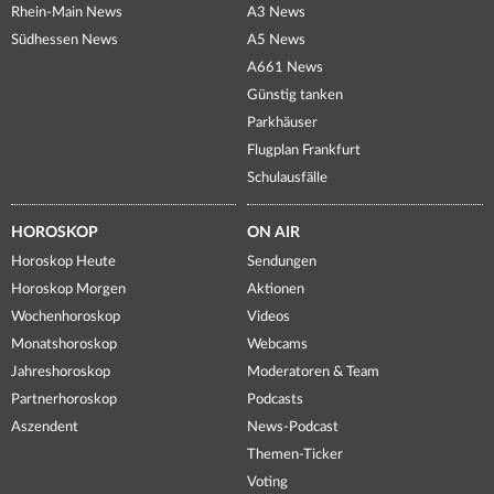
Rhein-Main News
A3 News
Südhessen News
A5 News
A661 News
Günstig tanken
Parkhäuser
Flugplan Frankfurt
Schulausfälle
HOROSKOP
ON AIR
Horoskop Heute
Sendungen
Horoskop Morgen
Aktionen
Wochenhoroskop
Videos
Monatshoroskop
Webcams
Jahreshoroskop
Moderatoren & Team
Partnerhoroskop
Podcasts
Aszendent
News-Podcast
Themen-Ticker
Voting