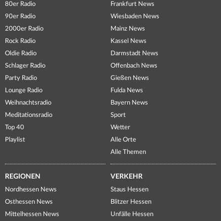
80er Radio
Frankfurt News
90er Radio
Wiesbaden News
2000er Radio
Mainz News
Rock Radio
Kassel News
Oldie Radio
Darmstadt News
Schlager Radio
Offenbach News
Party Radio
Gießen News
Lounge Radio
Fulda News
Weihnachtsradio
Bayern News
Meditationsradio
Sport
Top 40
Wetter
Playlist
Alle Orte
Alle Themen
REGIONEN
VERKEHR
Nordhessen News
Staus Hessen
Osthessen News
Blitzer Hessen
Mittelhessen News
Unfälle Hessen