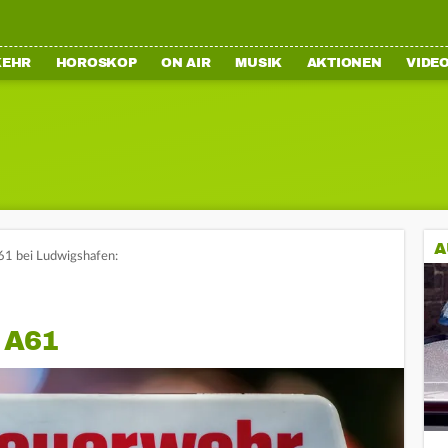
KEHR
HOROSKOP
ON AIR
MUSIK
AKTIONEN
VIDE
A
61 bei Ludwigshafen:
 A61