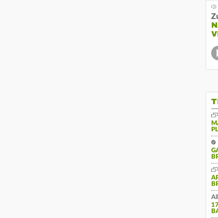
Z
N
V
T
M
P
G
B
A
B
Al
1
B