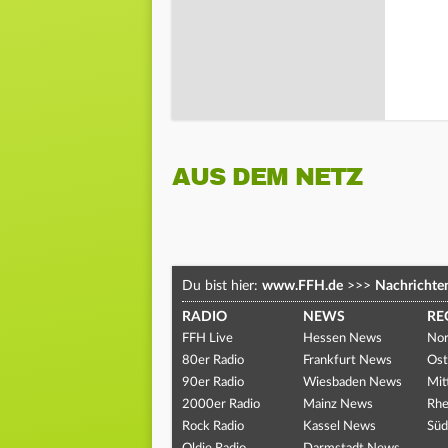
AUS DEM NETZ
Du bist hier:
www.FFH.de
>>>
Nachrichte
RADIO
NEWS
RE
FFH Live
Hessen News
Nor
80er Radio
Frankfurt News
Ost
90er Radio
Wiesbaden News
Mit
2000er Radio
Mainz News
Rhe
Rock Radio
Kassel News
Süd