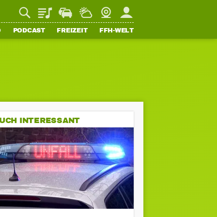
Playlist
Staupilot
Wetter
Webcam
Mein FFH
O
PODCAST
FREIZEIT
FFH-WELT
UCH INTERESSANT