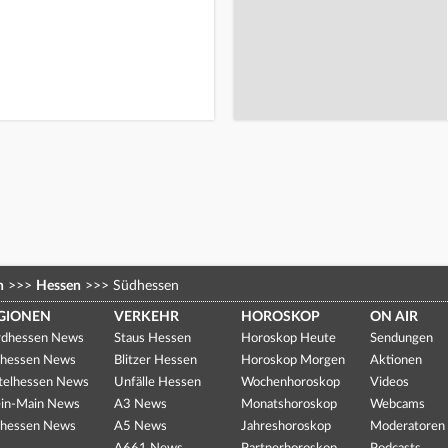
n
>>>
Hessen
>>>
Südhessen
GIONEN
VERKEHR
HOROSKOP
ON AIR
dhessen News
Staus Hessen
Horoskop Heute
Sendungen
hessen News
Blitzer Hessen
Horoskop Morgen
Aktionen
telhessen News
Unfälle Hessen
Wochenhoroskop
Videos
in-Main News
A3 News
Monatshoroskop
Webcams
hessen News
A5 News
Jahreshoroskop
Moderatoren