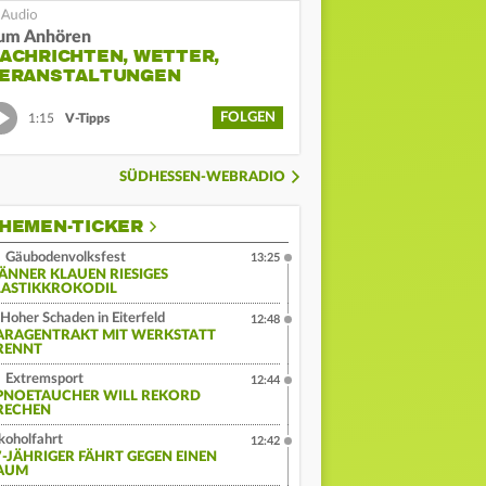
um Anhören
ACHRICHTEN, WETTER,
ERANSTALTUNGEN
FOLGEN
1:15
V-Tipps
SÜDHESSEN-WEBRADIO
HEMEN-TICKER
Gäubodenvolksfest
13:25
ÄNNER KLAUEN RIESIGES
LASTIKKROKODIL
Hoher Schaden in Eiterfeld
12:48
ARAGENTRAKT MIT WERKSTATT
RENNT
Extremsport
12:44
PNOETAUCHER WILL REKORD
RECHEN
koholfahrt
12:42
7-JÄHRIGER FÄHRT GEGEN EINEN
AUM