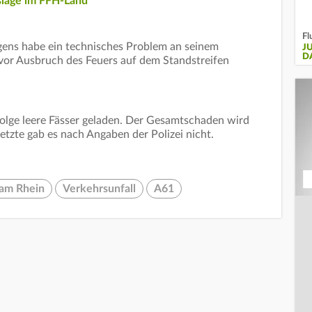
slage im FFH-Land
Fl
gens habe ein technisches Problem an seinem
J
D
or Ausbruch des Feuers auf dem Standstreifen
olge leere Fässer geladen. Der Gesamtschaden wird
etzte gab es nach Angaben der Polizei nicht.
am Rhein
Verkehrsunfall
A61