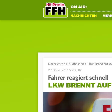
ON AIR:
NACHRICHTEN
VER
Nachrichten
>
Südhessen
>
Lkw-Brand auf A
27.05.2026, 15:23 Uhr
Fahrer reagiert schnell
LKW BRENNT AUF