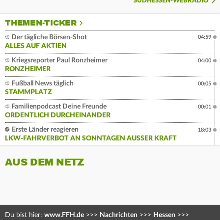
SÜDHESSEN-WEBRADIO
THEMEN-TICKER
Der tägliche Börsen-Shot
04:59
ALLES AUF AKTIEN
Kriegsreporter Paul Ronzheimer
04:00
RONZHEIMER
Fußball News täglich
00:05
STAMMPLATZ
Familienpodcast Deine Freunde
00:01
ORDENTLICH DURCHEINANDER
Erste Länder reagieren
18:03
LKW-FAHRVERBOT AN SONNTAGEN AUSSER KRAFT
AUS DEM NETZ
Du bist hier:
www.FFH.de
>>>
Nachrichten
>>>
Hessen
>>>