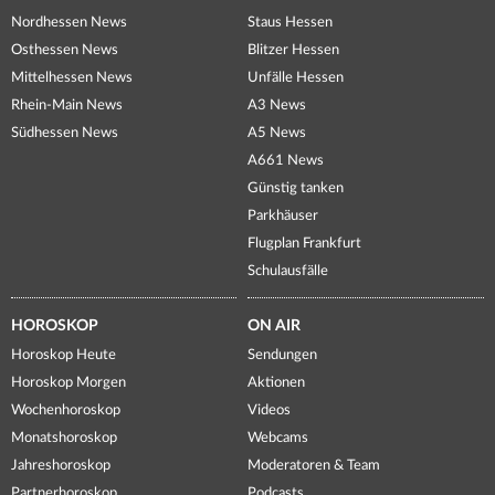
Nordhessen News
Staus Hessen
Osthessen News
Blitzer Hessen
Mittelhessen News
Unfälle Hessen
Rhein-Main News
A3 News
Südhessen News
A5 News
A661 News
Günstig tanken
Parkhäuser
Flugplan Frankfurt
Schulausfälle
HOROSKOP
ON AIR
Horoskop Heute
Sendungen
Horoskop Morgen
Aktionen
Wochenhoroskop
Videos
Monatshoroskop
Webcams
Jahreshoroskop
Moderatoren & Team
Partnerhoroskop
Podcasts