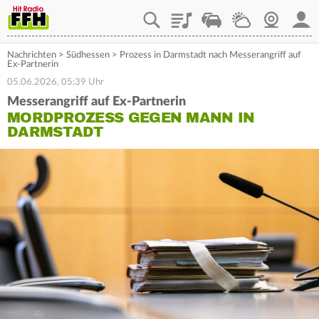
Playlist
Staupilot
Wetter
Webcam
Mein
Nachrichten
>
Südhessen
>
Prozess in Darmstadt nach Messerangriff auf
Ex-Partnerin
05.06.2026, 05:39 Uhr
Messerangriff auf Ex-Partnerin
MORDPROZESS GEGEN MANN IN
DARMSTADT