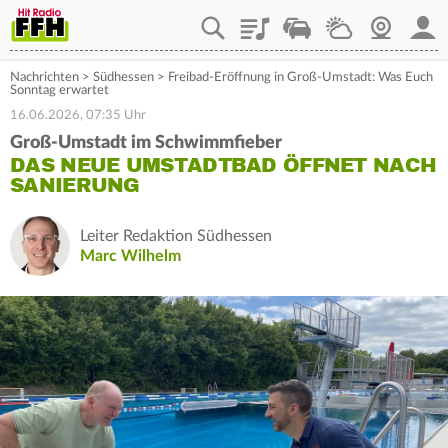
Playlist
Staupilot
Wetter
Webcam
Mein
Nachrichten
>
Südhessen
>
Freibad-Eröffnung in Groß-Umstadt: Was Euch
Sonntag erwartet
16.06.2026, 07:35 Uhr
Groß-Umstadt im Schwimmfieber
DAS NEUE UMSTADTBAD ÖFFNET NACH
SANIERUNG
Leiter Redaktion Südhessen
Marc Wilhelm