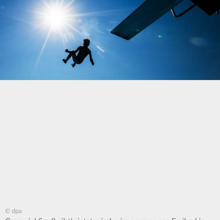
© dpa