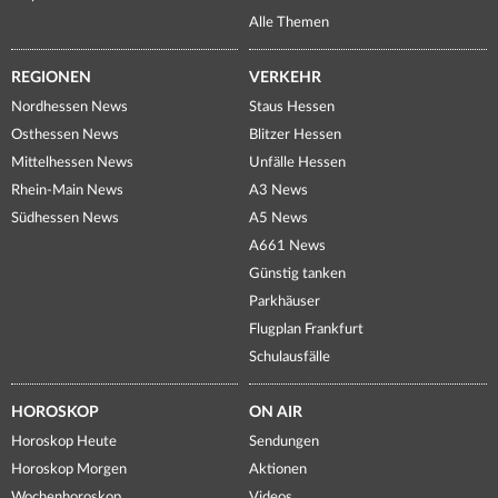
Alle Themen
REGIONEN
VERKEHR
Nordhessen News
Staus Hessen
Osthessen News
Blitzer Hessen
Mittelhessen News
Unfälle Hessen
Rhein-Main News
A3 News
Südhessen News
A5 News
A661 News
Günstig tanken
Parkhäuser
Flugplan Frankfurt
Schulausfälle
HOROSKOP
ON AIR
Horoskop Heute
Sendungen
Horoskop Morgen
Aktionen
Wochenhoroskop
Videos