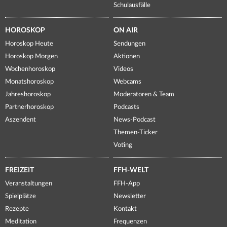
Schulausfälle
HOROSKOP
ON AIR
Horoskop Heute
Sendungen
Horoskop Morgen
Aktionen
Wochenhoroskop
Videos
Monatshoroskop
Webcams
Jahreshoroskop
Moderatoren & Team
Partnerhoroskop
Podcasts
Aszendent
News-Podcast
Themen-Ticker
Voting
FREIZEIT
FFH-WELT
Veranstaltungen
FFH-App
Spielplätze
Newsletter
Rezepte
Kontakt
Meditation
Frequenzen