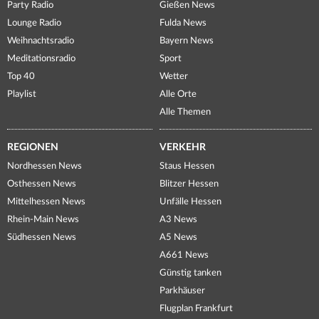
Party Radio
Gießen News
Lounge Radio
Fulda News
Weihnachtsradio
Bayern News
Meditationsradio
Sport
Top 40
Wetter
Playlist
Alle Orte
Alle Themen
REGIONEN
VERKEHR
Nordhessen News
Staus Hessen
Osthessen News
Blitzer Hessen
Mittelhessen News
Unfälle Hessen
Rhein-Main News
A3 News
Südhessen News
A5 News
A661 News
Günstig tanken
Parkhäuser
Flugplan Frankfurt