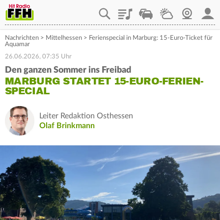
Playlist
Staupilot
Wetter
Webcam
Mein
Nachrichten
>
Mittelhessen
>
Ferienspecial in Marburg: 15-Euro-Ticket für
Aquamar
26.06.2026, 07:35 Uhr
Den ganzen Sommer ins Freibad
MARBURG STARTET 15-EURO-FERIEN-
SPECIAL
Leiter Redaktion Osthessen
Olaf Brinkmann