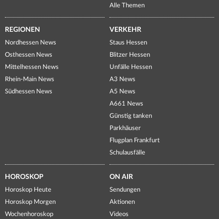
Alle Themen
REGIONEN
VERKEHR
Nordhessen News
Staus Hessen
Osthessen News
Blitzer Hessen
Mittelhessen News
Unfälle Hessen
Rhein-Main News
A3 News
Südhessen News
A5 News
A661 News
Günstig tanken
Parkhäuser
Flugplan Frankfurt
Schulausfälle
HOROSKOP
ON AIR
Horoskop Heute
Sendungen
Horoskop Morgen
Aktionen
Wochenhoroskop
Videos