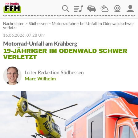
Playlist
Staupilot
Wetter
Webcam
Mein
Nachrichten
>
Südhessen
>
Motorradfahrer bei Unfall im Odenwald schwer
verletzt
16.06.2026, 07:28 Uhr
Motorrad-Unfall am Krähberg
19-JÄHRIGER IM ODENWALD SCHWER
VERLETZT
Leiter Redaktion Südhessen
Marc Wilhelm