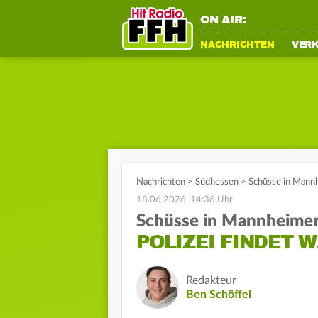
ON AIR:
NACHRICHTEN
VER
Nachrichten
>
Südhessen
>
Schüsse in Mann
18.06.2026, 14:36 Uhr
Schüsse in Mannheime
POLIZEI FINDET 
Redakteur
Ben Schöffel