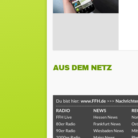
AUS DEM NETZ
Du bist hier:
www.FFH.de
>>>
Nachrichte
RADIO
NEWS
RE
FFH Live
Hessen News
Nor
80er Radio
Frankfurt News
Ost
90er Radio
Wiesbaden News
Mit
2000er Radio
Mainz News
Rhe