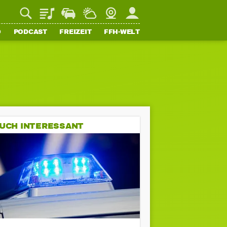
Playlist
Staupilot
Wetter
Webcam
Mein FFH
O
PODCAST
FREIZEIT
FFH-WELT
UCH INTERESSANT