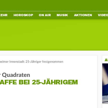
KEHR
HOROSKOP
ON AIR
MUSIK
AKTIONEN
VIDE
A
heimer Innenstadt: 25-Jähriger festgenommen
r Quadraten
WAFFE BEI 25-JÄHRIGEM