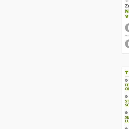
Z
N
V
T
F
O
S
S
S
L