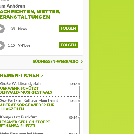
um Anhören
ACHRICHTEN, WETTER,
ERANSTALTUNGEN
FOLGEN
1:05
News
FOLGEN
1:15
V-Tipps
SÜDHESSEN-WEBRADIO
HEMEN-TICKER
Große Waldbrandgefahr
10:18
EUERWEHR SCHÜTZT
DENWALD-MUSIKFESTIVALS
Sex-Party im Rathaus Mannheim?
10:04
TADTRAT SORGT WIEDER FÜR
CHLAGZEILEN
Kongo statt Frankfurt
09:59
ELTSAMER GERUCH STOPPT
UFTHANSA-FLIEGER