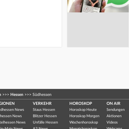
n
>>>
Hessen
>>>
Südhessen
GIONEN
VERKEHR
HOROSKOP
ON AIR
dhessen News
Staus Hessen
Horoskop Heute
Sendungen
hessen News
Blitzer Hessen
Horoskop Morgen
Aktionen
telhessen News
Unfälle Hessen
Wochenhoroskop
Videos
in-Main News
A3 News
Monatshoroskop
Webcams