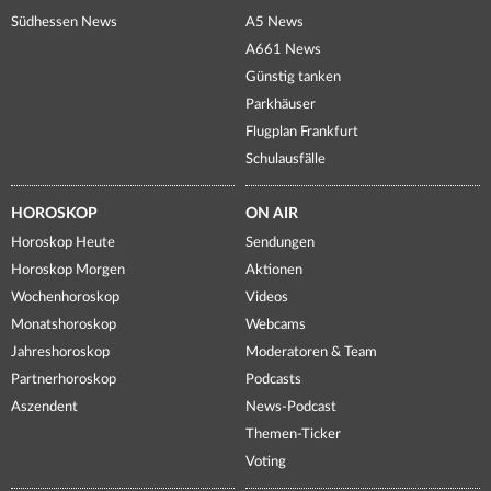
Südhessen News
A5 News
A661 News
Günstig tanken
Parkhäuser
Flugplan Frankfurt
Schulausfälle
HOROSKOP
ON AIR
Horoskop Heute
Sendungen
Horoskop Morgen
Aktionen
Wochenhoroskop
Videos
Monatshoroskop
Webcams
Jahreshoroskop
Moderatoren & Team
Partnerhoroskop
Podcasts
Aszendent
News-Podcast
Themen-Ticker
Voting