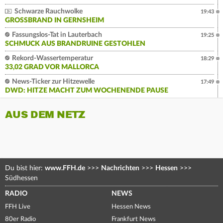
Schwarze Rauchwolke
19:43
GROSSBRAND IN GERNSHEIM
Fassungslos-Tat in Lauterbach
19:25
SCHMUCK AUS BRANDRUINE GESTOHLEN
Rekord-Wassertemperatur
18:29
33,02 GRAD VOR MALLORCA
News-Ticker zur Hitzewelle
17:49
DWD: HITZE MACHT ZUM WOCHENENDE PAUSE
AUS DEM NETZ
Du bist hier:
www.FFH.de
>>>
Nachrichten
>>>
Hessen
>>>
Südhessen
RADIO
NEWS
FFH Live
Hessen News
80er Radio
Frankfurt News