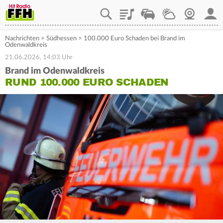
Playlist
Staupilot
Wetter
Webcam
Mein
Nachrichten
>
Südhessen
>
100.000 Euro Schaden bei Brand im
Odenwaldkreis
21.06.2026, 14:03 Uhr
Brand im Odenwaldkreis
RUND 100.000 EURO SCHADEN