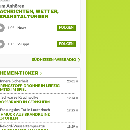
um Anhören
ACHRICHTEN, WETTER,
ERANSTALTUNGEN
FOLGEN
1:05
News
FOLGEN
1:15
V-Tipps
SÜDHESSEN-WEBRADIO
HEMEN-TICKER
Innere Sicherheit
20:01
PRENGSTOFF-DROHNE IN LEIPZIG:
MTEX IM SPIEL
Schwarze Rauchwolke
19:43
ROSSBRAND IN GERNSHEIM
Fassungslos-Tat in Lauterbach
19:25
CHMUCK AUS BRANDRUINE
ESTOHLEN
Rekord-Wassertemperatur
18:29