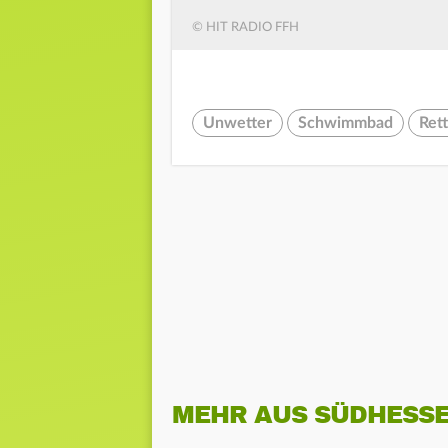
© HIT RADIO FFH
Unwetter
Schwimmbad
Ret
MEHR AUS SÜDHESS