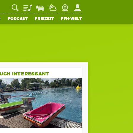
Playlist
Staupilot
Wetter
Webcam
Mein FFH
O
PODCAST
FREIZEIT
FFH-WELT
UCH INTERESSANT