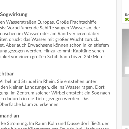
e Sogwirkung
Re
S
nen Wasserstraßen Europas. Große Frachtschiffe
v. Vorbeifahrende Schiffe saugen Wasser an, der
 Menschen im Wasser oder am Rand verlieren dabei
eiter, drückt das Wasser mit großer Wucht zurück.
et. Aber auch Erwachsene können schon in knietiefem
mung gezogen werden. Hinzu kommt: Kapitäne sehen
kel vor einem großen Schiff kann bis zu 250 Meter
chtbar
Wirbel und Strudel im Rhein. Sie entstehen unter
den kleinen Landzungen, die ins Wasser ragen. Dort
gung. Im Zentrum solcher Wirbel entsteht ein Sog nach
n dadurch in die Tiefe gezogen werden. Das
r Oberfläche kaum zu erkennen.
emand an
tarke Strömung. Im Raum Köln und Düsseldorf fließt der