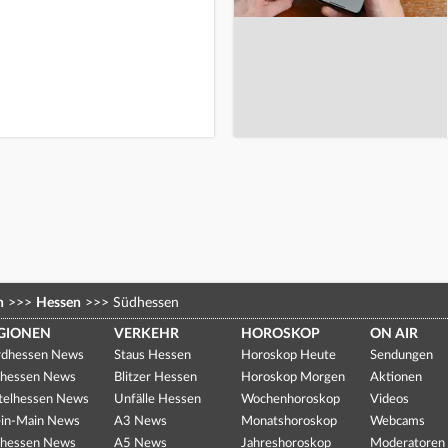
n
>>>
Hessen
>>>
Südhessen
GIONEN
VERKEHR
HOROSKOP
ON AIR
dhessen News
Staus Hessen
Horoskop Heute
Sendungen
hessen News
Blitzer Hessen
Horoskop Morgen
Aktionen
telhessen News
Unfälle Hessen
Wochenhoroskop
Videos
in-Main News
A3 News
Monatshoroskop
Webcams
hessen News
A5 News
Jahreshoroskop
Moderatoren