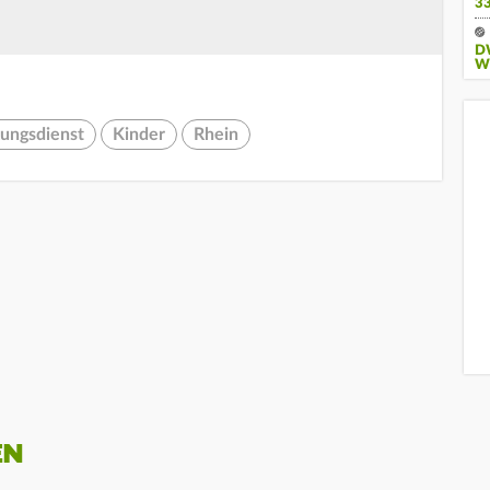
3
D
W
tungsdienst
Kinder
Rhein
EN