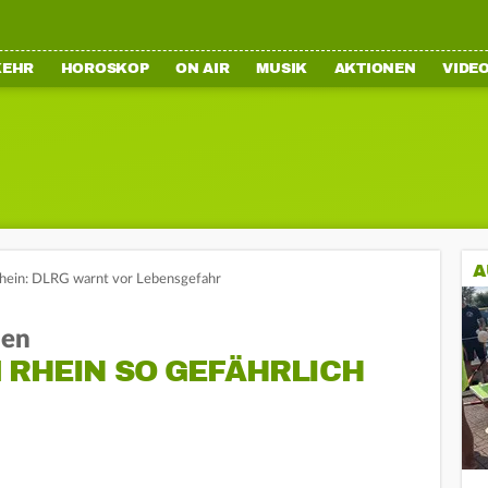
KEHR
HOROSKOP
ON AIR
MUSIK
AKTIONEN
VIDE
A
ein: DLRG warnt vor Lebensgefahr
len
 RHEIN SO GEFÄHRLICH