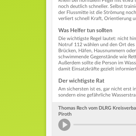
Rhein bei normalem Pegel mit etwa 
noch deutlich schneller. Selbst tra
der Flussmitte ist die Strömung noc
verliert schnell Kraft, Orientierung u
Was Helfer tun sollten
Die wichtigste Regel lautet: nicht hi
Notruf 112 wählen und den Ort des 
Brücken, Häfen, Hausnummern oder R
schwimmende Gegenstände wie Rettun
Außerdem sollte die Person im Wasse
damit Einsatzkräfte gezielt informie
Der wichtigste Rat
Am sichersten ist es, gar nicht erst 
sondern eine gefährliche Wasserstraß
Thomas Rech vom DLRG Kreisverban
Piroth