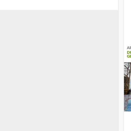
Al
D
G