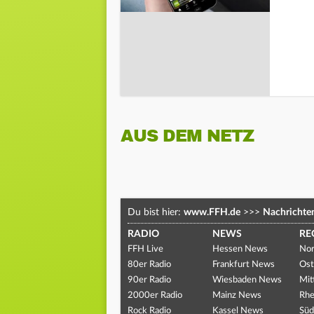
AUS DEM NETZ
Du bist hier:
www.FFH.de
>>>
Nachrichte
RADIO
NEWS
RE
FFH Live
Hessen News
Nor
80er Radio
Frankfurt News
Ost
90er Radio
Wiesbaden News
Mit
2000er Radio
Mainz News
Rhe
Rock Radio
Kassel News
Süd