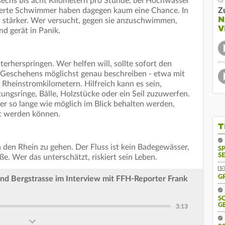
sechs bis acht Kilometern pro Stunde, bei Hochwasser
inierte Schwimmer haben dagegen kaum eine Chance. In
Z
N
h stärker. Wer versucht, gegen sie anzuschwimmen,
V
nd gerät in Panik.
nterherspringen. Wer helfen will, sollte sofort den
Geschehens möglichst genau beschreiben - etwa mit
heinstromkilometern. Hilfreich kann es sein,
gsringe, Bälle, Holzstücke oder ein Seil zuzuwerfen.
r so lange wie möglich im Blick behalten werden,
rt werden können.
T
in den Rhein zu gehen. Der Fluss ist kein Badegewässer,
S
SE
e. Wer das unterschätzt, riskiert sein Leben.
G
d Bergstrasse im Interview mit FFH-Reporter Frank
S
G
3:13