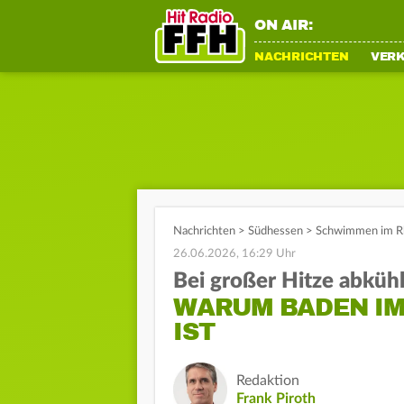
ON AIR:
NACHRICHTEN
VER
Nachrichten
>
Südhessen
>
Schwimmen im Rh
26.06.2026, 16:29 Uhr
Bei großer Hitze abküh
WARUM BADEN IM
IST
Redaktion
Frank Piroth