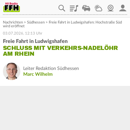
Playlist
Staupilot
Wetter
Webcam
Mein
Nachrichten
>
Südhessen
>
Freie Fahrt in Ludwigshafen: Hochstraße Süd
wird eröffnet
03.07.2026, 12:13 Uhr
Freie Fahrt in Ludwigshafen
SCHLUSS MIT VERKEHRS-NADELÖHR
AM RHEIN
Leiter Redaktion Südhessen
Marc Wilhelm