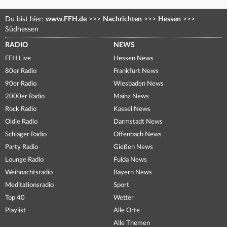
Du bist hier:
www.FFH.de
>>>
Nachrichten
>>>
Hessen
>>>
Südhessen
RADIO
NEWS
FFH Live
Hessen News
80er Radio
Frankfurt News
90er Radio
Wiesbaden News
2000er Radio
Mainz News
Rock Radio
Kassel News
Oldie Radio
Darmstadt News
Schlager Radio
Offenbach News
Party Radio
Gießen News
Lounge Radio
Fulda News
Weihnachtsradio
Bayern News
Meditationsradio
Sport
Top 40
Wetter
Playlist
Alle Orte
Alle Themen