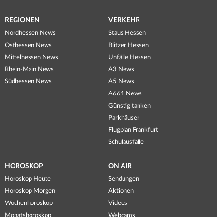
REGIONEN
VERKEHR
Nordhessen News
Staus Hessen
Osthessen News
Blitzer Hessen
Mittelhessen News
Unfälle Hessen
Rhein-Main News
A3 News
Südhessen News
A5 News
A661 News
Günstig tanken
Parkhäuser
Flugplan Frankfurt
Schulausfälle
HOROSKOP
ON AIR
Horoskop Heute
Sendungen
Horoskop Morgen
Aktionen
Wochenhoroskop
Videos
Monatshoroskop
Webcams