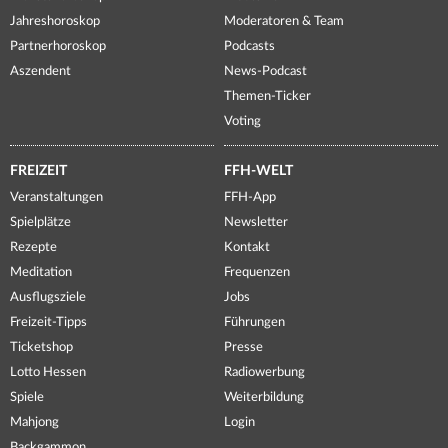
Jahreshoroskop
Moderatoren & Team
Partnerhoroskop
Podcasts
Aszendent
News-Podcast
Themen-Ticker
Voting
FREIZEIT
FFH-WELT
Veranstaltungen
FFH-App
Spielplätze
Newsletter
Rezepte
Kontakt
Meditation
Frequenzen
Ausflugsziele
Jobs
Freizeit-Tipps
Führungen
Ticketshop
Presse
Lotto Hessen
Radiowerbung
Spiele
Weiterbildung
Mahjong
Login
Backgammon