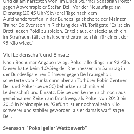
Und da am härtesten wohl im Duell Stürmer Sebastian Polter
gegen Abwehrspieler Stefan Bell. Vor der Neuauflage am
Dienstag (20.45 Uhr/Sky) drei Tage nach dem
Aufeinandertreffen in der Bundesliga stichelte der Mainzer
Trainer Bo Svensson in Richtung des VfL-Torjägers: "Es ist ein
Brett, gegen Poldi zu spielen. Er teilt aus, er steckt auch ein.
Im Strafraum fällt er halt sehr theatralisch hin für einen, der
95 Kilo wiegt."
Viel Leidenschaft und Einsatz
Nach Bochumer Angaben wiegt Polter allerdings nur 92 Kilo.
Dieser hatte beim 1:0-Sieg der Rheinhessen am Samstag in
der Bundesliga einen Elfmeter gegen Bell rausgeholt,
scheiterte vom Punkt dann aber an Torhüter Robin Zentner.
Bell und Polter (beide 30) beharkten sich mit viel
Leidenschaft und Einsatz. Die beiden kennen sich noch aus
gemeinsamen Zeiten am Bruchweg, als Polter von 2013 bis
2015 in Mainz spielte. "Gefühlt ist er nochmal zehn Kilo
schwerer und stabiler geworden, als er damals war", sagte
Bell.
Svensson: "Pokal geiler Wettbewerb"