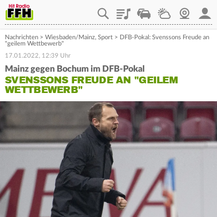
Playlist
Staupilot
Wetter
Webcam
Mein
Nachrichten
>
Wiesbaden/Mainz
,
Sport
>
DFB-Pokal: Svenssons Freude an
"geilem Wettbewerb"
17.01.2022, 12:39 Uhr
Mainz gegen Bochum im DFB-Pokal
SVENSSONS FREUDE AN "GEILEM
WETTBEWERB"