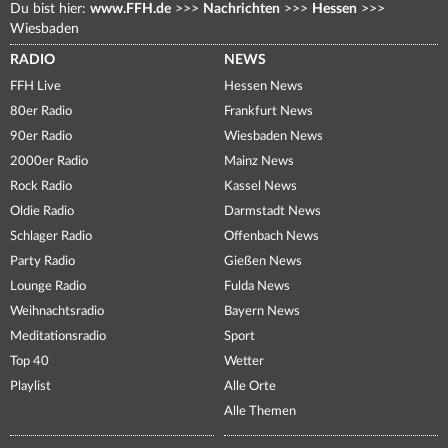
Du bist hier:
www.FFH.de
>>>
Nachrichten
>>>
Hessen
>>>
Wiesbaden
RADIO
NEWS
FFH Live
Hessen News
80er Radio
Frankfurt News
90er Radio
Wiesbaden News
2000er Radio
Mainz News
Rock Radio
Kassel News
Oldie Radio
Darmstadt News
Schlager Radio
Offenbach News
Party Radio
Gießen News
Lounge Radio
Fulda News
Weihnachtsradio
Bayern News
Meditationsradio
Sport
Top 40
Wetter
Playlist
Alle Orte
Alle Themen