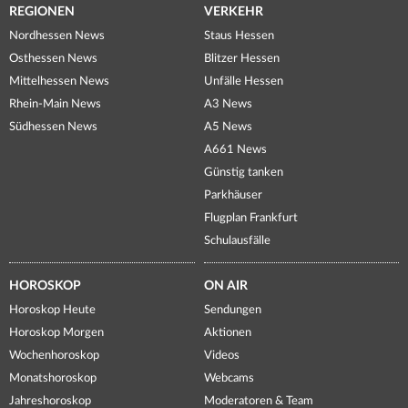
REGIONEN
VERKEHR
Nordhessen News
Staus Hessen
Osthessen News
Blitzer Hessen
Mittelhessen News
Unfälle Hessen
Rhein-Main News
A3 News
Südhessen News
A5 News
A661 News
Günstig tanken
Parkhäuser
Flugplan Frankfurt
Schulausfälle
HOROSKOP
ON AIR
Horoskop Heute
Sendungen
Horoskop Morgen
Aktionen
Wochenhoroskop
Videos
Monatshoroskop
Webcams
Jahreshoroskop
Moderatoren & Team