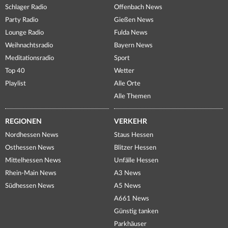
Schlager Radio
Offenbach News
Party Radio
Gießen News
Lounge Radio
Fulda News
Weihnachtsradio
Bayern News
Meditationsradio
Sport
Top 40
Wetter
Playlist
Alle Orte
Alle Themen
REGIONEN
VERKEHR
Nordhessen News
Staus Hessen
Osthessen News
Blitzer Hessen
Mittelhessen News
Unfälle Hessen
Rhein-Main News
A3 News
Südhessen News
A5 News
A661 News
Günstig tanken
Parkhäuser