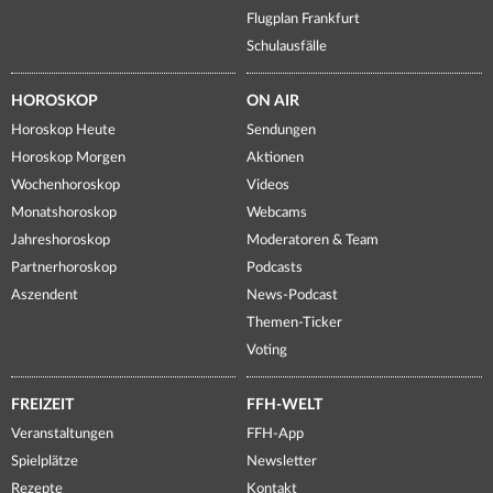
Flugplan Frankfurt
Schulausfälle
HOROSKOP
ON AIR
Horoskop Heute
Sendungen
Horoskop Morgen
Aktionen
Wochenhoroskop
Videos
Monatshoroskop
Webcams
Jahreshoroskop
Moderatoren & Team
Partnerhoroskop
Podcasts
Aszendent
News-Podcast
Themen-Ticker
Voting
FREIZEIT
FFH-WELT
Veranstaltungen
FFH-App
Spielplätze
Newsletter
Rezepte
Kontakt