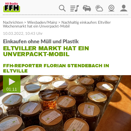
Playlist
Staupilot
Wetter
Webcam
Mein
Nachrichten
>
Wiesbaden/Mainz
>
Nachhaltig einkaufen: Eltviller
Wochenmarkt hat ein Unverpackt-Mobil
10.03.2022, 10:43 Uhr
Einkaufen ohne Müll und Plastik
ELTVILLER MARKT HAT EIN
UNVERPACKT-MOBIL
FFH-REPORTER FLORIAN STENDEBACH IN
ELTVILLE
01:11