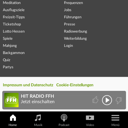
Meditation
Frequenzen
Ausflugsziele
Jobs
Freizeit-Tipps
Führungen
Ticketshop
Presse
Lotto Hessen
Radiowerbung
Spiele
Weiterbildung
Mahjong
Login
Backgammon
Quiz
Partys
Impressum und Datenschutz
Cookie-Einstellungen
HIT RADIO FFH
Jetzt einschalten
Home
Musik
Podcast
Video
Menü