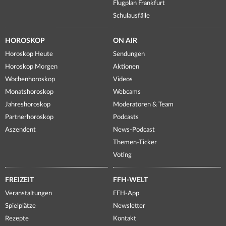
Flugplan Frankfurt
Schulausfälle
HOROSKOP
ON AIR
Horoskop Heute
Sendungen
Horoskop Morgen
Aktionen
Wochenhoroskop
Videos
Monatshoroskop
Webcams
Jahreshoroskop
Moderatoren & Team
Partnerhoroskop
Podcasts
Aszendent
News-Podcast
Themen-Ticker
Voting
FREIZEIT
FFH-WELT
Veranstaltungen
FFH-App
Spielplätze
Newsletter
Rezepte
Kontakt