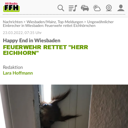
Playlist
Staupilot
Wetter
Webcam
Mein
Nachrichten
>
Wiesbaden/Mainz
,
Top-Meldungen
>
Ungewöhnlicher
Einbrecher in Wiesbaden: Feuerwehr rettet Eichhörnchen
23.03.2022, 07:35 Uhr
Happy End in Wiesbaden
FEUERWEHR RETTET "HERR
EICHHORN"
Redaktion
Lara Hoffmann