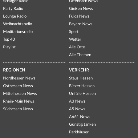
Schlager Radio
Offenbach News
Party Radio
Gießen News
Lounge Radio
Fulda News
Weihnachtsradio
Bayern News
Meditationsradio
Sport
Top 40
Wetter
Playlist
Alle Orte
Alle Themen
REGIONEN
VERKEHR
Nordhessen News
Staus Hessen
Osthessen News
Blitzer Hessen
Mittelhessen News
Unfälle Hessen
Rhein-Main News
A3 News
Südhessen News
A5 News
A661 News
Günstig tanken
Parkhäuser