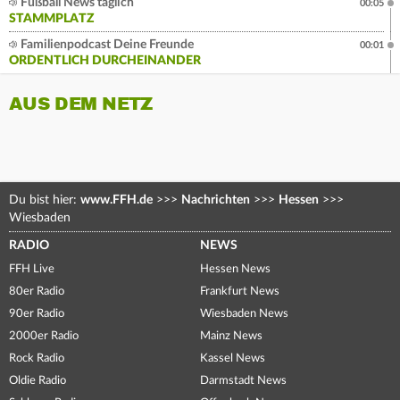
Fußball News täglich
00:05
STAMMPLATZ
Familienpodcast Deine Freunde
00:01
ORDENTLICH DURCHEINANDER
AUS DEM NETZ
Du bist hier:
www.FFH.de
>>>
Nachrichten
>>>
Hessen
>>>
Wiesbaden
RADIO
NEWS
FFH Live
Hessen News
80er Radio
Frankfurt News
90er Radio
Wiesbaden News
2000er Radio
Mainz News
Rock Radio
Kassel News
Oldie Radio
Darmstadt News