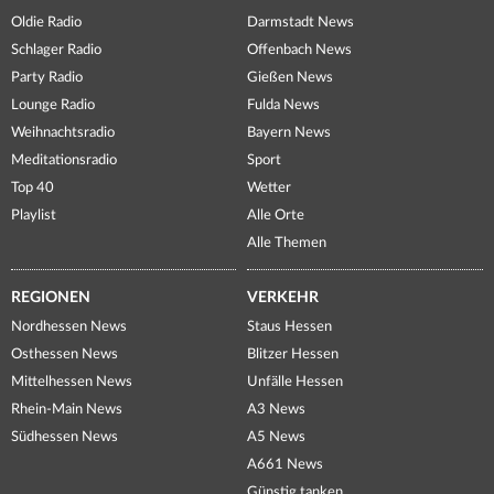
Oldie Radio
Darmstadt News
Schlager Radio
Offenbach News
Party Radio
Gießen News
Lounge Radio
Fulda News
Weihnachtsradio
Bayern News
Meditationsradio
Sport
Top 40
Wetter
Playlist
Alle Orte
Alle Themen
REGIONEN
VERKEHR
Nordhessen News
Staus Hessen
Osthessen News
Blitzer Hessen
Mittelhessen News
Unfälle Hessen
Rhein-Main News
A3 News
Südhessen News
A5 News
A661 News
Günstig tanken