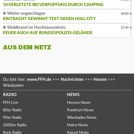
10 VERLETZTE BEI VERPUFFUNG DURCH CAMPING
Weiter ungeschlagen
18:00
EINTRACHT GEWINNT TEST GEGEN HULL CITY
Waldbrand im Hochtaunuskreis
17:49
FEUER AUCH AUF BUNDESPOLIZEI-GELÄNDE
AUS DEM NETZ
Du bist hier:
www.FFH.de
>>>
Nachrichten
>>>
Hessen
>>>
Wiesbaden
RADIO
NEWS
FFH Live
Hessen News
80er Radio
Frankfurt News
90er Radio
Wiesbaden News
2000er Radio
Mainz News
Rock Radio
Kassel News