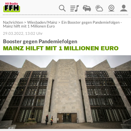
Playlist
Staupilot
Wetter
Webcam
Mein
Nachrichten
>
Wiesbaden/Mainz
>
Ein Booster gegen Pandemiefolgen -
Mainz hilft mit 1 Millionen Euro
29.03.2022, 13:02 Uhr
Booster gegen Pandemiefolgen
MAINZ HILFT MIT 1 MILLIONEN EURO