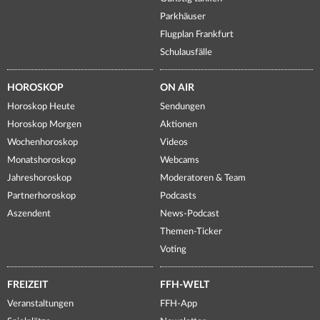
Parkhäuser
Flugplan Frankfurt
Schulausfälle
HOROSKOP
ON AIR
Horoskop Heute
Sendungen
Horoskop Morgen
Aktionen
Wochenhoroskop
Videos
Monatshoroskop
Webcams
Jahreshoroskop
Moderatoren & Team
Partnerhoroskop
Podcasts
Aszendent
News-Podcast
Themen-Ticker
Voting
FREIZEIT
FFH-WELT
Veranstaltungen
FFH-App