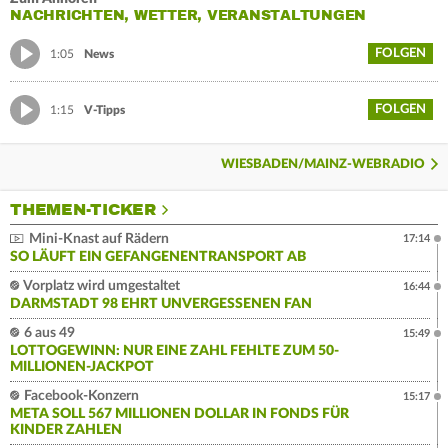
NACHRICHTEN, WETTER, VERANSTALTUNGEN
FOLGEN
1:05
News
FOLGEN
1:15
V-Tipps
WIESBADEN/MAINZ-WEBRADIO
THEMEN-TICKER
Mini-Knast auf Rädern
17:14
SO LÄUFT EIN GEFANGENENTRANSPORT AB
Vorplatz wird umgestaltet
16:44
DARMSTADT 98 EHRT UNVERGESSENEN FAN
6 aus 49
15:49
LOTTOGEWINN: NUR EINE ZAHL FEHLTE ZUM 50-
MILLIONEN-JACKPOT
Facebook-Konzern
15:17
META SOLL 567 MILLIONEN DOLLAR IN FONDS FÜR
KINDER ZAHLEN