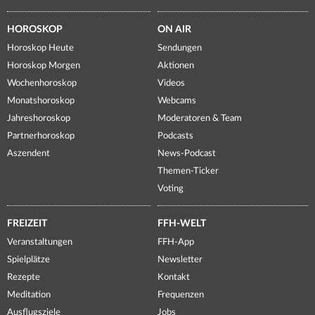
HOROSKOP
ON AIR
Horoskop Heute
Sendungen
Horoskop Morgen
Aktionen
Wochenhoroskop
Videos
Monatshoroskop
Webcams
Jahreshoroskop
Moderatoren & Team
Partnerhoroskop
Podcasts
Aszendent
News-Podcast
Themen-Ticker
Voting
FREIZEIT
FFH-WELT
Veranstaltungen
FFH-App
Spielplätze
Newsletter
Rezepte
Kontakt
Meditation
Frequenzen
Ausflugsziele
Jobs