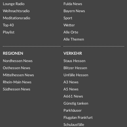
Lounge Radio
Fulda News
Weihnachtsradio
Bayern News
Meditationsradio
Sport
Top 40
Wetter
Playlist
Alle Orte
Alle Themen
REGIONEN
VERKEHR
Nordhessen News
Staus Hessen
Osthessen News
Blitzer Hessen
Mittelhessen News
Unfälle Hessen
Rhein-Main News
A3 News
Südhessen News
A5 News
A661 News
Günstig tanken
Parkhäuser
Flugplan Frankfurt
Schulausfälle