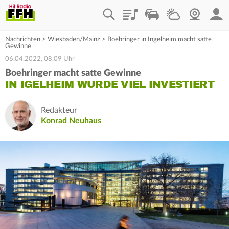
Playlist
Staupilot
Wetter
Webcam
Mein
Nachrichten
>
Wiesbaden/Mainz
>
Boehringer in Ingelheim macht satte
Gewinne
06.04.2022, 08:09 Uhr
Boehringer macht satte Gewinne
IN IGELHEIM WURDE VIEL INVESTIERT
Redakteur
Konrad Neuhaus