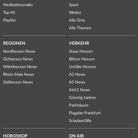
Meditationsradio
Sport
Top 40
Wetter
Playlist
Alle Orte
Alle Themen
REGIONEN
VERKEHR
Nordhessen News
Staus Hessen
Osthessen News
Blitzer Hessen
Mittelhessen News
Unfälle Hessen
Rhein-Main News
A3 News
Südhessen News
A5 News
A661 News
Günstig tanken
Parkhäuser
Flugplan Frankfurt
Schulausfälle
HOROSKOP
ON AIR