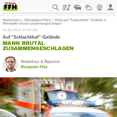
Playlist
Staupilot
Wetter
Webcam
Mein
Nachrichten
>
Wiesbaden/Mainz
>
Mann auf "Schlachthof"-Gelände in
Wiesbaden brutal zusammengeschlagen
11.08.2022, 07:39 Uhr
Auf "Schlachthof"-Gelände
MANN BRUTAL
ZUSAMMENGESCHLAGEN
Redakteur & Reporter
Benjamin May