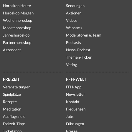
Horoskop Heute
Sendungen
Horoskop Morgen
Aktionen
Wochenhoroskop
Videos
Monatshoroskop
Webcams
Jahreshoroskop
Moderatoren & Team
Partnerhoroskop
Podcasts
Aszendent
News-Podcast
Themen-Ticker
Voting
FREIZEIT
FFH-WELT
Veranstaltungen
FFH-App
Spielplätze
Newsletter
Rezepte
Kontakt
Meditation
Frequenzen
Ausflugsziele
Jobs
Freizeit-Tipps
Führungen
Ticketshop
Presse