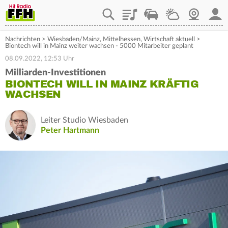
Playlist
Staupilot
Wetter
Webcam
Mein
Nachrichten
>
Wiesbaden/Mainz
,
Mittelhessen
,
Wirtschaft aktuell
>
Biontech will in Mainz weiter wachsen - 5000 Mitarbeiter geplant
08.09.2022, 12:53 Uhr
Milliarden-Investitionen
BIONTECH WILL IN MAINZ KRÄFTIG
WACHSEN
Leiter Studio Wiesbaden
Peter Hartmann