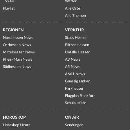
Top 40
Wetter
Playlist
Alle Orte
Alle Themen
REGIONEN
VERKEHR
Nordhessen News
Staus Hessen
Osthessen News
Blitzer Hessen
Mittelhessen News
Unfälle Hessen
Rhein-Main News
A3 News
Südhessen News
A5 News
A661 News
Günstig tanken
Parkhäuser
Flugplan Frankfurt
Schulausfälle
HOROSKOP
ON AIR
Horoskop Heute
Sendungen