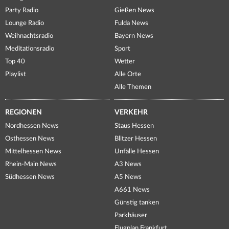
Party Radio
Gießen News
Lounge Radio
Fulda News
Weihnachtsradio
Bayern News
Meditationsradio
Sport
Top 40
Wetter
Playlist
Alle Orte
Alle Themen
REGIONEN
VERKEHR
Nordhessen News
Staus Hessen
Osthessen News
Blitzer Hessen
Mittelhessen News
Unfälle Hessen
Rhein-Main News
A3 News
Südhessen News
A5 News
A661 News
Günstig tanken
Parkhäuser
Flugplan Frankfurt