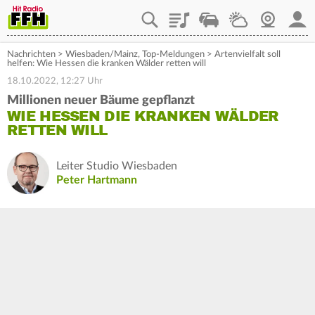
Playlist
Staupilot
Wetter
Webcam
Mein
Nachrichten
>
Wiesbaden/Mainz
,
Top-Meldungen
>
Artenvielfalt soll
helfen: Wie Hessen die kranken Wälder retten will
18.10.2022, 12:27 Uhr
Millionen neuer Bäume gepflanzt
WIE HESSEN DIE KRANKEN WÄLDER
RETTEN WILL
Leiter Studio Wiesbaden
Peter Hartmann