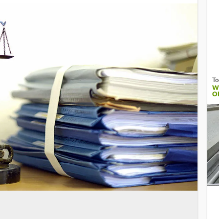
To
W
O