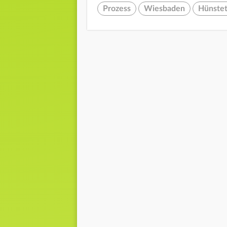
Prozess
Wiesbaden
Hünstet