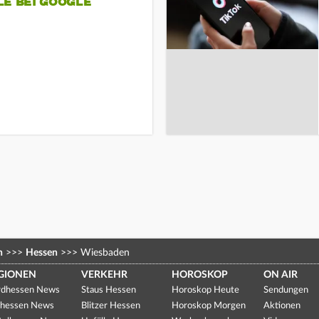
LE BEI GOOGLE
n
>>>
Hessen
>>>
Wiesbaden
GIONEN
VERKEHR
HOROSKOP
ON AIR
dhessen News
Staus Hessen
Horoskop Heute
Sendungen
hessen News
Blitzer Hessen
Horoskop Morgen
Aktionen