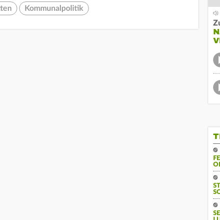
ten
Kommunalpolitik
Z
N
V
T
F
O
S
S
S
L