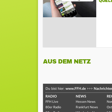
QUEL
AUS DEM NETZ
Du bist hier:
www.FFH.de
>>>
Nachrichte
RADIO
NEWS
RE
FFH Live
Hessen News
Nor
80er Radio
Frankfurt News
Ost