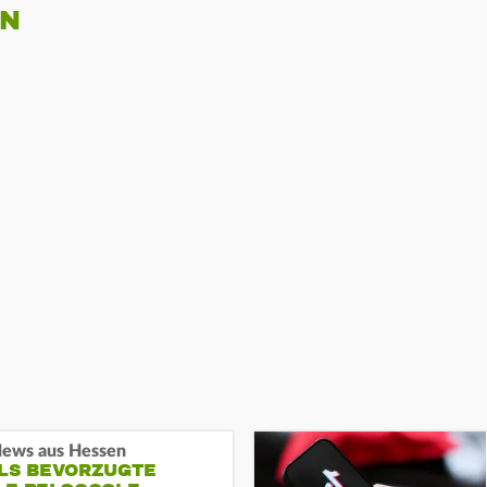
EN
ews aus Hessen
ALS BEVORZUGTE