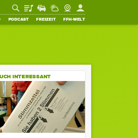
Playlist
Staupilot
Wetter
Webcam
Mein FFH
O
PODCAST
FREIZEIT
FFH-WELT
UCH INTERESSANT