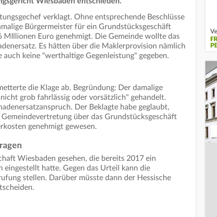
ungsgericht Wiesbaden entschieden.
tungsgechef verklagt. Ohne entsprechende Beschlüsse
malige Bürgermeister für ein Grundstücksgeschäft
Ve
6 MIllionen Euro genehmigt. Die Gemeinde wollte das
F
adenersatz. Es hätten über die Maklerprovision nämlich
P
e auch keine "werthaltige Gegenleistung" gegeben.
etterte die Klage ab. Begründung: Der damalige
nicht grob fahrlässig oder vorsätzlich" gehandelt.
adenersatzanspruch. Der Beklagte habe geglaubt,
r Gemeindevertretung über das Grundstücksgeschäft
erkosten genehmigt gewesen.
ragen
chaft Wiesbaden gesehen, die bereits 2017 ein
 eingestellt hatte. Gegen das Urteil kann die
ufung stellen. Darüber müsste dann der Hessische
ntscheiden.