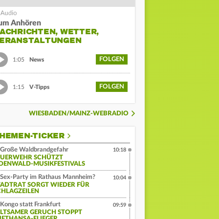
um Anhören
ACHRICHTEN, WETTER,
ERANSTALTUNGEN
FOLGEN
1:05
News
FOLGEN
1:15
V-Tipps
WIESBADEN/MAINZ-WEBRADIO
HEMEN-TICKER
Große Waldbrandgefahr
10:18
EUERWEHR SCHÜTZT
DENWALD-MUSIKFESTIVALS
Sex-Party im Rathaus Mannheim?
10:04
TADTRAT SORGT WIEDER FÜR
CHLAGZEILEN
Kongo statt Frankfurt
09:59
ELTSAMER GERUCH STOPPT
UFTHANSA-FLIEGER