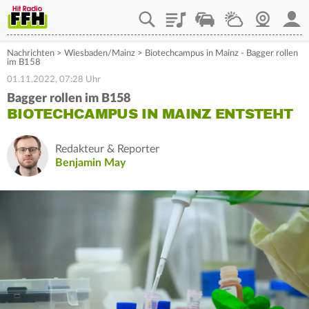
Playlist
Staupilot
Wetter
Webcam
Mein
Nachrichten
>
Wiesbaden/Mainz
>
Biotechcampus in Mainz - Bagger rollen
im B158
01.11.2022, 07:28 Uhr
Bagger rollen im B158
BIOTECHCAMPUS IN MAINZ ENTSTEHT
Redakteur & Reporter
Benjamin May