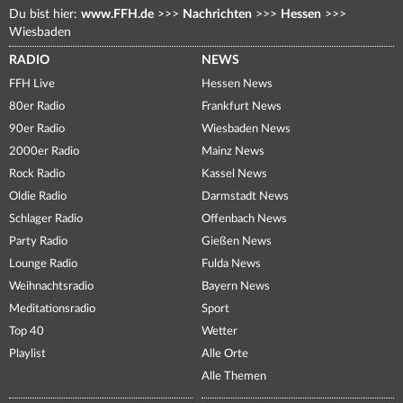
Du bist hier:
www.FFH.de
>>>
Nachrichten
>>>
Hessen
>>>
Wiesbaden
RADIO
NEWS
FFH Live
Hessen News
80er Radio
Frankfurt News
90er Radio
Wiesbaden News
2000er Radio
Mainz News
Rock Radio
Kassel News
Oldie Radio
Darmstadt News
Schlager Radio
Offenbach News
Party Radio
Gießen News
Lounge Radio
Fulda News
Weihnachtsradio
Bayern News
Meditationsradio
Sport
Top 40
Wetter
Playlist
Alle Orte
Alle Themen