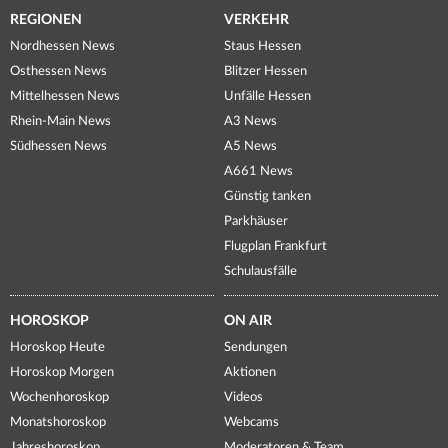
REGIONEN
VERKEHR
Nordhessen News
Staus Hessen
Osthessen News
Blitzer Hessen
Mittelhessen News
Unfälle Hessen
Rhein-Main News
A3 News
Südhessen News
A5 News
A661 News
Günstig tanken
Parkhäuser
Flugplan Frankfurt
Schulausfälle
HOROSKOP
ON AIR
Horoskop Heute
Sendungen
Horoskop Morgen
Aktionen
Wochenhoroskop
Videos
Monatshoroskop
Webcams
Jahreshoroskop
Moderatoren & Team