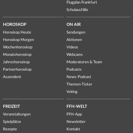
Flugplan Frankfurt
Schulausfälle
HOROSKOP
ON AIR
Horoskop Heute
Sendungen
Horoskop Morgen
Aktionen
Wochenhoroskop
Videos
Monatshoroskop
Webcams
Jahreshoroskop
Moderatoren & Team
Partnerhoroskop
Podcasts
Aszendent
News-Podcast
Themen-Ticker
Voting
FREIZEIT
FFH-WELT
Veranstaltungen
FFH-App
Spielplätze
Newsletter
Rezepte
Kontakt