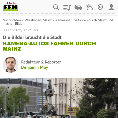
Playlist
Staupilot
Wetter
Webcam
Mein
Nachrichten
>
Wiesbaden/Mainz
>
Kamera-Autos fahren durch Mainz und
machen Bilder
03.11.2022, 09:21 Uhr
Die Bilder braucht die Stadt
KAMERA-AUTOS FAHREN DURCH
MAINZ
Redakteur & Reporter
Benjamin May