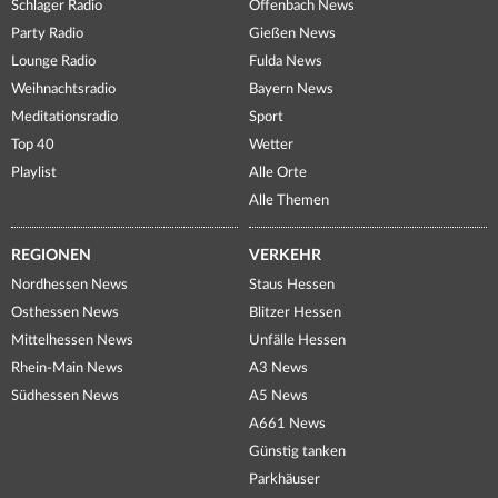
Schlager Radio
Offenbach News
Party Radio
Gießen News
Lounge Radio
Fulda News
Weihnachtsradio
Bayern News
Meditationsradio
Sport
Top 40
Wetter
Playlist
Alle Orte
Alle Themen
REGIONEN
VERKEHR
Nordhessen News
Staus Hessen
Osthessen News
Blitzer Hessen
Mittelhessen News
Unfälle Hessen
Rhein-Main News
A3 News
Südhessen News
A5 News
A661 News
Günstig tanken
Parkhäuser