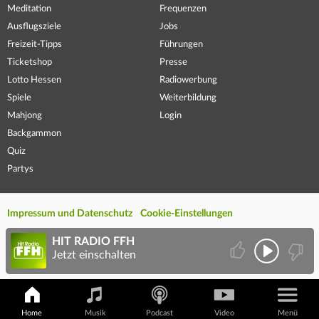
Meditation
Frequenzen
Ausflugsziele
Jobs
Freizeit-Tipps
Führungen
Ticketshop
Presse
Lotto Hessen
Radiowerbung
Spiele
Weiterbildung
Mahjong
Login
Backgammon
Quiz
Partys
Impressum und Datenschutz
Cookie-Einstellungen
HIT RADIO FFH
Jetzt einschalten
Home
Musik
Podcast
Video
Menü