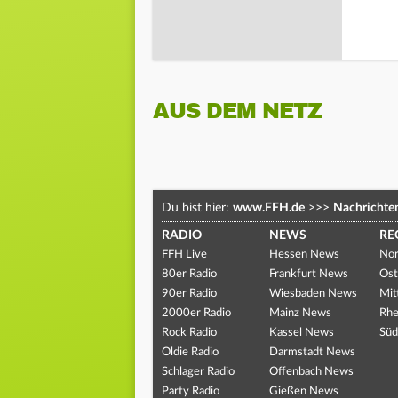
AUS DEM NETZ
Du bist hier:
www.FFH.de
>>>
Nachrichte
RADIO
NEWS
RE
FFH Live
Hessen News
Nor
80er Radio
Frankfurt News
Ost
90er Radio
Wiesbaden News
Mit
2000er Radio
Mainz News
Rhe
Rock Radio
Kassel News
Süd
Oldie Radio
Darmstadt News
Schlager Radio
Offenbach News
Party Radio
Gießen News