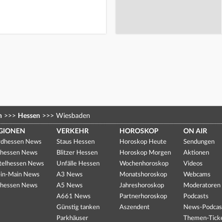
n
>>>
Hessen
>>>
Wiesbaden
GIONEN
VERKEHR
HOROSKOP
ON AIR
dhessen News
Staus Hessen
Horoskop Heute
Sendungen
hessen News
Blitzer Hessen
Horoskop Morgen
Aktionen
telhessen News
Unfälle Hessen
Wochenhoroskop
Videos
in-Main News
A3 News
Monatshoroskop
Webcams
hessen News
A5 News
Jahreshoroskop
Moderatoren
A661 News
Partnerhoroskop
Podcasts
Günstig tanken
Aszendent
News-Podcas
Parkhäuser
Themen-Tick