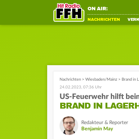
ON AIR:
NACHRICHTEN
VER
Nachrichten
>
Wiesbaden/Mainz
>
Brand in 
24.02.2023, 07:36 Uhr
US-Feuerwehr hilft be
BRAND IN LAGER
Redakteur & Reporter
Benjamin May