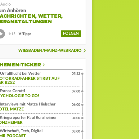
um Anhören
ACHRICHTEN, WETTER,
ERANSTALTUNGEN
FOLGEN
1:15
V-Tipps
WIESBADEN/MAINZ-WEBRADIO
HEMEN-TICKER
Unfallflucht bei Wetter
07:32
OTORRADFAHRER STIRBT AUF
ER B252
Franca Cerutti
07:00
SYCHOLOGIE TO GO!
Interviews mit Matze Hielscher
06:00
OTEL MATZE
Kriegsreporter Paul Ronzheimer
04:00
ONZHEIMER
Wirtschaft, Tech, Digital
03:00
MR PODCAST