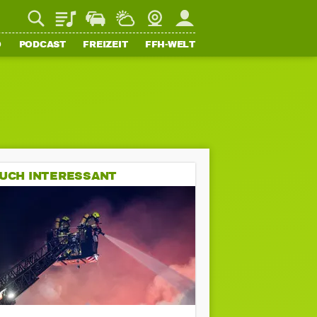
Playlist
Staupilot
Wetter
Webcam
Mein FFH
O
PODCAST
FREIZEIT
FFH-WELT
UCH INTERESSANT