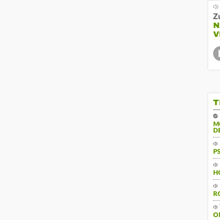
Z
N
V
T
M
D
P
H
R
O