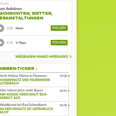
um Anhören
ACHRICHTEN, WETTER,
ERANSTALTUNGEN
FOLGEN
1:05
News
FOLGEN
1:15
V-Tipps
WIESBADEN/MAINZ-WEBRADIO
HEMEN-TICKER
Acht Hektar Fläche in Flammen
07:08
ROSSEINSATZ DER FEUERWEHR L
UTERBACH
Hier fahren jetzt mehr Busse
06:56
AIN-KINZIG-KREIS BAUT BUS-
NGEBOT AUS
Waldbrand bei Bad Schwalbach
06:38
AS DEN EINSATZ SO GEFÄHRLICH
ACHT