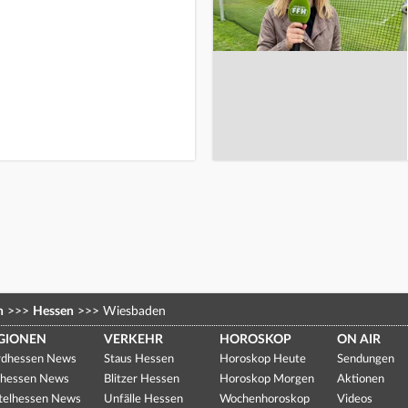
n
>>>
Hessen
>>>
Wiesbaden
GIONEN
VERKEHR
HOROSKOP
ON AIR
dhessen News
Staus Hessen
Horoskop Heute
Sendungen
hessen News
Blitzer Hessen
Horoskop Morgen
Aktionen
telhessen News
Unfälle Hessen
Wochenhoroskop
Videos