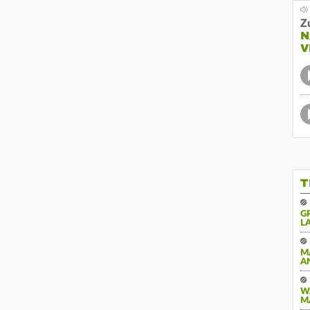
Z
N
V
T
G
A
M
A
W
M