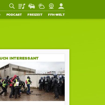
Playlist
Staupilot
Wetter
Webcam
Mein FFH
O
PODCAST
FREIZEIT
FFH-WELT
UCH INTERESSANT