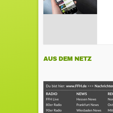
AUS DEM NETZ
Du bist hier:
www.FFH.de
>>>
Nachrichte
RADIO
NEWS
RE
FFH Live
Hessen News
Nor
80er Radio
Frankfurt News
Ost
90er Radio
Wiesbaden News
Mit