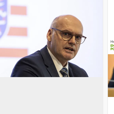
He
E
P