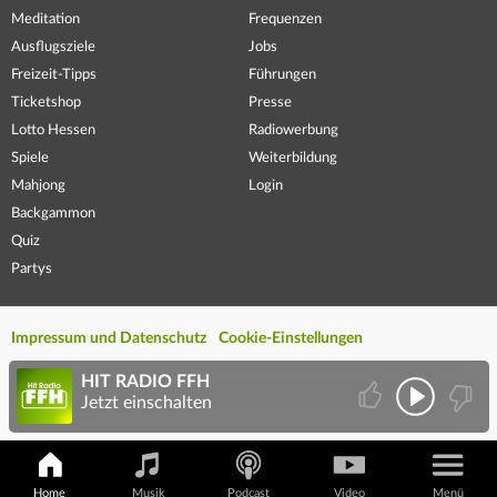
Meditation
Frequenzen
Ausflugsziele
Jobs
Freizeit-Tipps
Führungen
Ticketshop
Presse
Lotto Hessen
Radiowerbung
Spiele
Weiterbildung
Mahjong
Login
Backgammon
Quiz
Partys
Impressum und Datenschutz
Cookie-Einstellungen
HIT RADIO FFH
Jetzt einschalten
Home
Musik
Podcast
Video
Menü