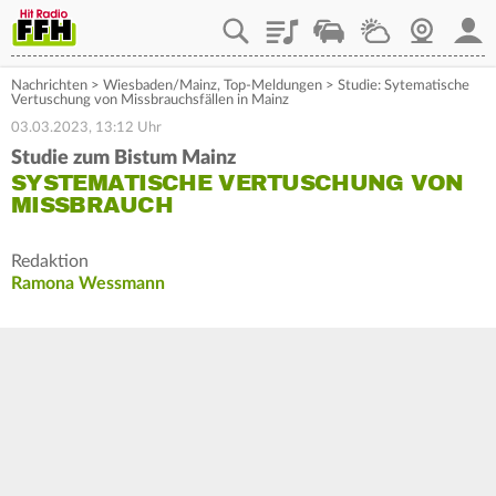
Playlist
Staupilot
Wetter
Webcam
Mein
Nachrichten
>
Wiesbaden/Mainz
,
Top-Meldungen
>
Studie: Sytematische
Vertuschung von Missbrauchsfällen in Mainz
03.03.2023, 13:12 Uhr
Studie zum Bistum Mainz
SYSTEMATISCHE VERTUSCHUNG VON
MISSBRAUCH
Redaktion
Ramona Wessmann