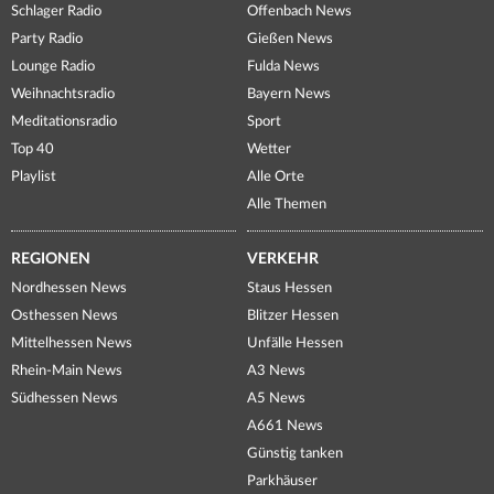
Schlager Radio
Offenbach News
Party Radio
Gießen News
Lounge Radio
Fulda News
Weihnachtsradio
Bayern News
Meditationsradio
Sport
Top 40
Wetter
Playlist
Alle Orte
Alle Themen
REGIONEN
VERKEHR
Nordhessen News
Staus Hessen
Osthessen News
Blitzer Hessen
Mittelhessen News
Unfälle Hessen
Rhein-Main News
A3 News
Südhessen News
A5 News
A661 News
Günstig tanken
Parkhäuser