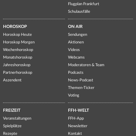
Flugplan Frankfurt
Schulausfälle
HOROSKOP
ON AIR
Horoskop Heute
Sendungen
Horoskop Morgen
Aktionen
Wochenhoroskop
Videos
Monatshoroskop
Webcams
Jahreshoroskop
Moderatoren & Team
Partnerhoroskop
Podcasts
Aszendent
News-Podcast
Themen-Ticker
Voting
FREIZEIT
FFH-WELT
Veranstaltungen
FFH-App
Spielplätze
Newsletter
Rezepte
Kontakt