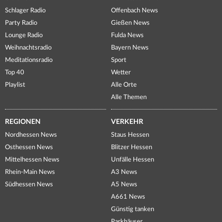
Schlager Radio
Offenbach News
Party Radio
Gießen News
Lounge Radio
Fulda News
Weihnachtsradio
Bayern News
Meditationsradio
Sport
Top 40
Wetter
Playlist
Alle Orte
Alle Themen
REGIONEN
VERKEHR
Nordhessen News
Staus Hessen
Osthessen News
Blitzer Hessen
Mittelhessen News
Unfälle Hessen
Rhein-Main News
A3 News
Südhessen News
A5 News
A661 News
Günstig tanken
Parkhäuser