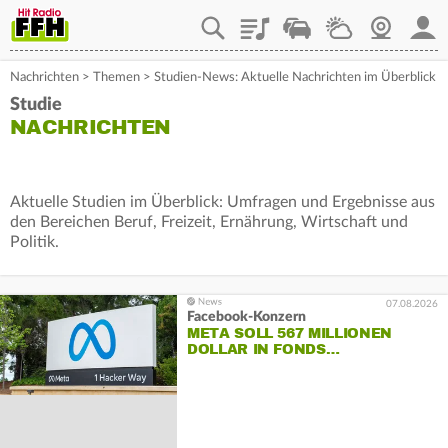
Playlist
Staupilot
Wetter
Webcam
Mein
Nachrichten
>
Themen
>
Studien-News: Aktuelle Nachrichten im Überblick
Studie
NACHRICHTEN
Aktuelle Studien im Überblick: Umfragen und Ergebnisse aus
den Bereichen Beruf, Freizeit, Ernährung, Wirtschaft und
Politik.
07.08.2026
Facebook-Konzern
META SOLL 567 MILLIONEN
DOLLAR IN FONDS…