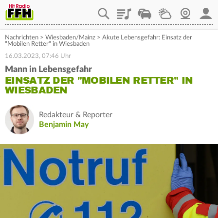
Playlist
Staupilot
Wetter
Webcam
Mein
Nachrichten
>
Wiesbaden/Mainz
>
Akute Lebensgefahr: Einsatz der
"Mobilen Retter" in Wiesbaden
16.03.2023, 07:46 Uhr
Mann in Lebensgefahr
EINSATZ DER "MOBILEN RETTER" IN
WIESBADEN
Redakteur & Reporter
Benjamin May