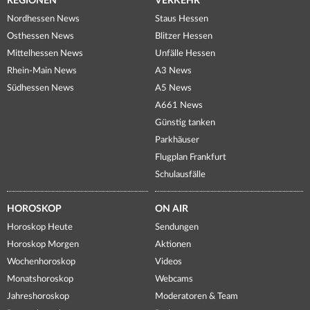
REGIONEN
VERKEHR
Nordhessen News
Staus Hessen
Osthessen News
Blitzer Hessen
Mittelhessen News
Unfälle Hessen
Rhein-Main News
A3 News
Südhessen News
A5 News
A661 News
Günstig tanken
Parkhäuser
Flugplan Frankfurt
Schulausfälle
HOROSKOP
ON AIR
Horoskop Heute
Sendungen
Horoskop Morgen
Aktionen
Wochenhoroskop
Videos
Monatshoroskop
Webcams
Jahreshoroskop
Moderatoren & Team