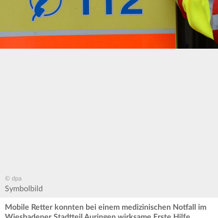
© dpa
Symbolbild
Mobile Retter konnten bei einem medizinischen Notfall im
Wiesbadener Stadtteil Auringen wirksame Erste Hilfe