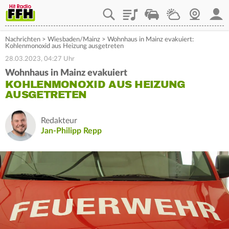
Playlist
Staupilot
Wetter
Webcam
Mein
Nachrichten
>
Wiesbaden/Mainz
>
Wohnhaus in Mainz evakuiert:
Kohlenmonoxid aus Heizung ausgetreten
28.03.2023, 04:27 Uhr
Wohnhaus in Mainz evakuiert
KOHLENMONOXID AUS HEIZUNG
AUSGETRETEN
Redakteur
Jan-Philipp Repp