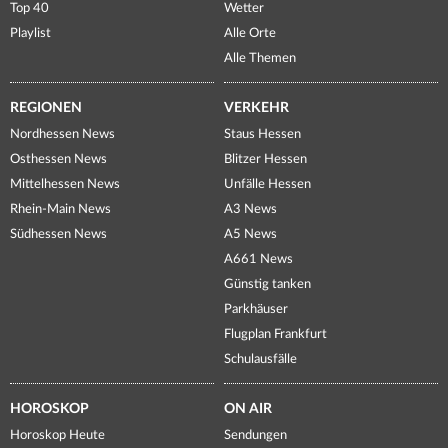
Top 40
Wetter
Playlist
Alle Orte
Alle Themen
REGIONEN
VERKEHR
Nordhessen News
Staus Hessen
Osthessen News
Blitzer Hessen
Mittelhessen News
Unfälle Hessen
Rhein-Main News
A3 News
Südhessen News
A5 News
A661 News
Günstig tanken
Parkhäuser
Flugplan Frankfurt
Schulausfälle
HOROSKOP
ON AIR
Horoskop Heute
Sendungen