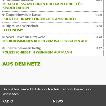
Facebook-Konzern
META SOLL 567 MILLIONEN DOLLAR IN FONDS FÜR
KINDER ZAHLEN
Zeugenhinweis in Kassel
13:00
POLIZEI SCHNAPPT EINBRECHER AM RONDELL
Digital und Wirtschaft
12:58
D:ECONOMY
News-Ticker zur Hitzewelle
12:40
MEHR KOMMUNEN RUFEN ZUM WASSERSPAREN AUF
Ehestreit eskaliert heftig
12:27
POLIZEI SCHIESST IN WEINHEIM AUF MANN
AUS DEM NETZ
Du bist hier:
www.FFH.de
>>>
Nachrichten
>>>
Hessen
>>>
Wiesbaden
RADIO
NEWS