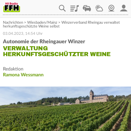
Playlist
Staupilot
Wetter
Webcam
Mein
Nachrichten
>
Wiesbaden/Mainz
>
Winzerverband Rheingau verwaltet
herkunftsgeschützte Weine selbst
03.04.2023, 14:54 Uhr
Autonomie der Rheingauer Winzer
VERWALTUNG
HERKUNFTSGESCHÜTZTER WEINE
Redaktion
Ramona Wessmann