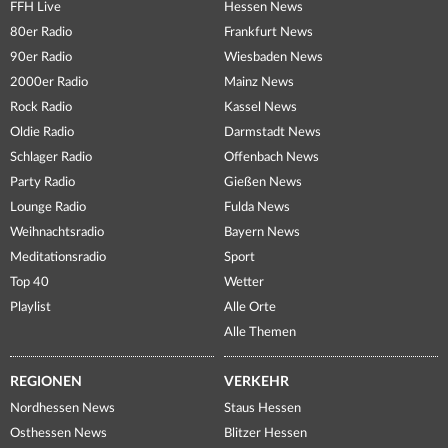
FFH Live
Hessen News
80er Radio
Frankfurt News
90er Radio
Wiesbaden News
2000er Radio
Mainz News
Rock Radio
Kassel News
Oldie Radio
Darmstadt News
Schlager Radio
Offenbach News
Party Radio
Gießen News
Lounge Radio
Fulda News
Weihnachtsradio
Bayern News
Meditationsradio
Sport
Top 40
Wetter
Playlist
Alle Orte
Alle Themen
REGIONEN
VERKEHR
Nordhessen News
Staus Hessen
Osthessen News
Blitzer Hessen