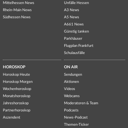
Mittelhessen News
Unfälle Hessen
Rhein-Main News
A3 News
Südhessen News
A5 News
A661 News
Günstig tanken
Parkhäuser
Flugplan Frankfurt
Schulausfälle
HOROSKOP
ON AIR
Horoskop Heute
Sendungen
Horoskop Morgen
Aktionen
Wochenhoroskop
Videos
Monatshoroskop
Webcams
Jahreshoroskop
Moderatoren & Team
Partnerhoroskop
Podcasts
Aszendent
News-Podcast
Themen-Ticker