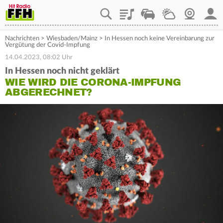
Playlist
Staupilot
Wetter
Webcam
Mein
Nachrichten
>
Wiesbaden/Mainz
>
In Hessen noch keine Vereinbarung zur
Vergütung der Covid-Impfung
14.04.2023, 08:02 Uhr
In Hessen noch nicht geklärt
WIE WIRD DIE CORONA-IMPFUNG
ABGERECHNET?