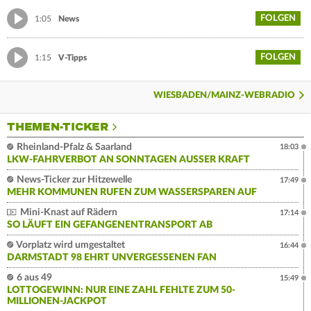
FOLGEN
1:05
News
FOLGEN
1:15
V-Tipps
WIESBADEN/MAINZ-WEBRADIO
THEMEN-TICKER
Rheinland-Pfalz & Saarland
18:03
LKW-FAHRVERBOT AN SONNTAGEN AUSSER KRAFT
News-Ticker zur Hitzewelle
17:49
MEHR KOMMUNEN RUFEN ZUM WASSERSPAREN AUF
Mini-Knast auf Rädern
17:14
SO LÄUFT EIN GEFANGENENTRANSPORT AB
Vorplatz wird umgestaltet
16:44
DARMSTADT 98 EHRT UNVERGESSENEN FAN
6 aus 49
15:49
LOTTOGEWINN: NUR EINE ZAHL FEHLTE ZUM 50-
MILLIONEN-JACKPOT