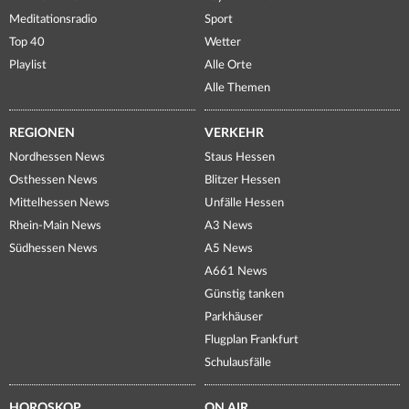
Meditationsradio
Sport
Top 40
Wetter
Playlist
Alle Orte
Alle Themen
REGIONEN
VERKEHR
Nordhessen News
Staus Hessen
Osthessen News
Blitzer Hessen
Mittelhessen News
Unfälle Hessen
Rhein-Main News
A3 News
Südhessen News
A5 News
A661 News
Günstig tanken
Parkhäuser
Flugplan Frankfurt
Schulausfälle
HOROSKOP
ON AIR