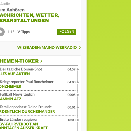
um Anhören
ACHRICHTEN, WETTER,
ERANSTALTUNGEN
FOLGEN
1:15
V-Tipps
WIESBADEN/MAINZ-WEBRADIO
HEMEN-TICKER
Der tägliche Börsen-Shot
04:59
LLES AUF AKTIEN
Kriegsreporter Paul Ronzheimer
04:00
ONZHEIMER
Fußball News täglich
00:05
TAMMPLATZ
Familienpodcast Deine Freunde
00:01
RDENTLICH DURCHEINANDER
Erste Länder reagieren
18:03
KW-FAHRVERBOT AN
ONNTAGEN AUSSER KRAFT