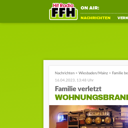
ON AIR:
NACHRICHTEN
VER
Nachrichten
>
Wiesbaden/Mainz
>
Familie b
16.04.2023, 13:48 Uhr
Familie verletzt
WOHNUNGSBRAND 