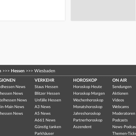
n
>>>
Hessen
>>>
Wiesbaden
GIONEN
VERKEHR
HOROSKOP
ON AIR
dhessen News
Staus Hessen
Horoskop Heute
Sendungen
hessen News
Blitzer Hessen
Horoskop Morgen
Aktionen
telhessen News
Unfälle Hessen
Wochenhoroskop
Videos
in-Main News
A3 News
Monatshoroskop
Webcams
hessen News
A5 News
Jahreshoroskop
Moderatoren
A661 News
Partnerhoroskop
Podcasts
Günstig tanken
Aszendent
News-Podcas
Parkhäuser
Themen-Tick