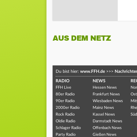
AUS DEM NETZ
Du bist hier:
www.FFH.de
>>>
Nachrichte
RADIO
NEWS
RE
FFH Live
Hessen News
Nor
80er Radio
Frankfurt News
Ost
90er Radio
Wiesbaden News
Mit
2000er Radio
Mainz News
Rhe
Rock Radio
Kassel News
Süd
Oldie Radio
Darmstadt News
Schlager Radio
Offenbach News
Party Radio
Gießen News