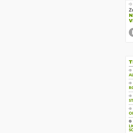
Z
N
V
T
A
R
S
O
L
S