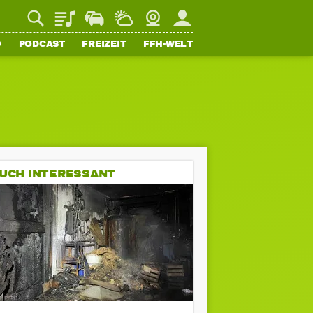
Playlist
Staupilot
Wetter
Webcam
Mein FFH
O
PODCAST
FREIZEIT
FFH-WELT
UCH INTERESSANT