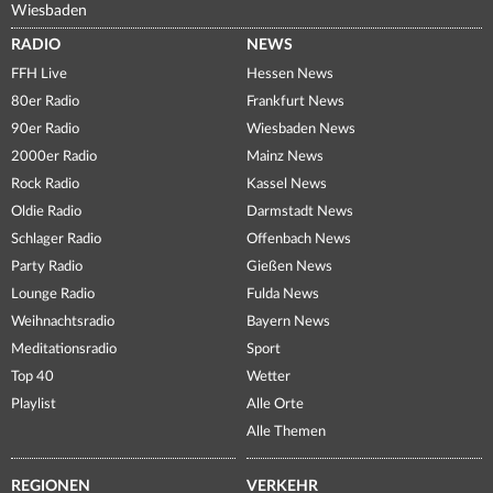
Wiesbaden
RADIO
NEWS
FFH Live
Hessen News
80er Radio
Frankfurt News
90er Radio
Wiesbaden News
2000er Radio
Mainz News
Rock Radio
Kassel News
Oldie Radio
Darmstadt News
Schlager Radio
Offenbach News
Party Radio
Gießen News
Lounge Radio
Fulda News
Weihnachtsradio
Bayern News
Meditationsradio
Sport
Top 40
Wetter
Playlist
Alle Orte
Alle Themen
REGIONEN
VERKEHR