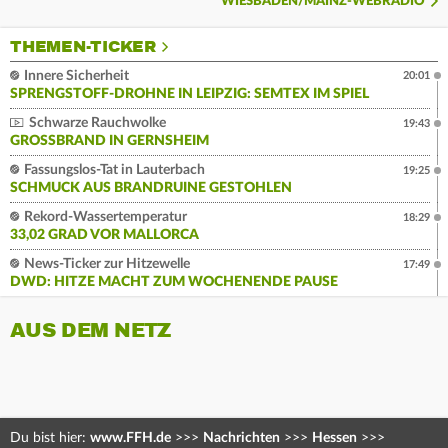
WIESBADEN/MAINZ-WEBRADIO
THEMEN-TICKER
Innere Sicherheit
20:01
SPRENGSTOFF-DROHNE IN LEIPZIG: SEMTEX IM SPIEL
Schwarze Rauchwolke
19:43
GROSSBRAND IN GERNSHEIM
Fassungslos-Tat in Lauterbach
19:25
SCHMUCK AUS BRANDRUINE GESTOHLEN
Rekord-Wassertemperatur
18:29
33,02 GRAD VOR MALLORCA
News-Ticker zur Hitzewelle
17:49
DWD: HITZE MACHT ZUM WOCHENENDE PAUSE
AUS DEM NETZ
Du bist hier:
www.FFH.de
>>>
Nachrichten
>>>
Hessen
>>>