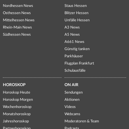
Nordhessen News
Staus Hessen
Osthessen News
Blitzer Hessen
Mittelhessen News
Unfälle Hessen
Rhein-Main News
A3 News
Südhessen News
A5 News
A661 News
Günstig tanken
Parkhäuser
Flugplan Frankfurt
Schulausfälle
HOROSKOP
ON AIR
Horoskop Heute
Sendungen
Horoskop Morgen
Aktionen
Wochenhoroskop
Videos
Monatshoroskop
Webcams
Jahreshoroskop
Moderatoren & Team
Partnerhoroskop
Podcasts