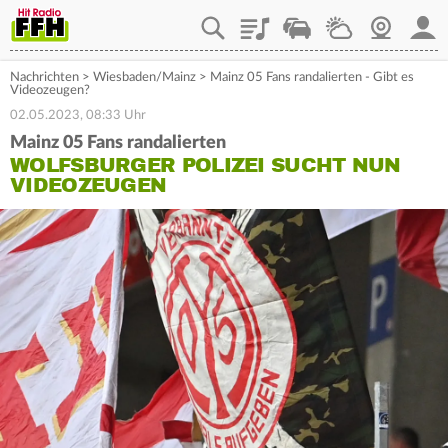
Playlist
Staupilot
Wetter
Webcam
Mein
Nachrichten
>
Wiesbaden/Mainz
>
Mainz 05 Fans randalierten - Gibt es
Videozeugen?
02.05.2023, 08:33 Uhr
Mainz 05 Fans randalierten
WOLFSBURGER POLIZEI SUCHT NUN
VIDEOZEUGEN