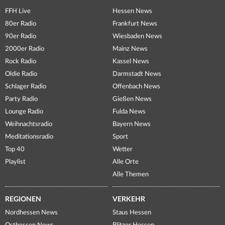
FFH Live
Hessen News
80er Radio
Frankfurt News
90er Radio
Wiesbaden News
2000er Radio
Mainz News
Rock Radio
Kassel News
Oldie Radio
Darmstadt News
Schlager Radio
Offenbach News
Party Radio
Gießen News
Lounge Radio
Fulda News
Weihnachtsradio
Bayern News
Meditationsradio
Sport
Top 40
Wetter
Playlist
Alle Orte
Alle Themen
REGIONEN
VERKEHR
Nordhessen News
Staus Hessen