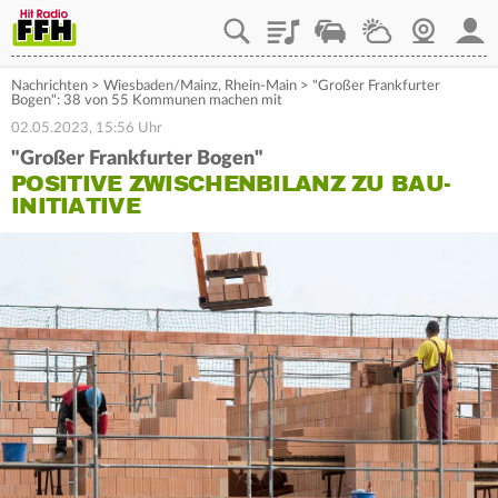
Playlist
Staupilot
Wetter
Webcam
Mein
Nachrichten
>
Wiesbaden/Mainz
,
Rhein-Main
>
"Großer Frankfurter
Bogen": 38 von 55 Kommunen machen mit
02.05.2023, 15:56 Uhr
"Großer Frankfurter Bogen"
POSITIVE ZWISCHENBILANZ ZU BAU-
INITIATIVE