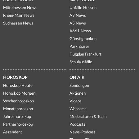
Osthessen News
Blitzer Hessen
Mittelhessen News
Unfälle Hessen
Rhein-Main News
A3 News
Südhessen News
A5 News
A661 News
Günstig tanken
Parkhäuser
Flugplan Frankfurt
Schulausfälle
HOROSKOP
ON AIR
Horoskop Heute
Sendungen
Horoskop Morgen
Aktionen
Wochenhoroskop
Videos
Monatshoroskop
Webcams
Jahreshoroskop
Moderatoren & Team
Partnerhoroskop
Podcasts
Aszendent
News-Podcast