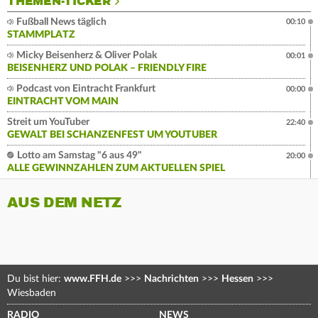
THEMEN-TICKER
Fußball News täglich
00:10
STAMMPLATZ
Micky Beisenherz & Oliver Polak
00:01
BEISENHERZ UND POLAK – FRIENDLY FIRE
Podcast von Eintracht Frankfurt
00:00
EINTRACHT VOM MAIN
Streit um YouTuber
22:40
GEWALT BEI SCHANZENFEST UM YOUTUBER
Lotto am Samstag "6 aus 49"
20:00
ALLE GEWINNZAHLEN ZUM AKTUELLEN SPIEL
AUS DEM NETZ
Du bist hier:
www.FFH.de
>>>
Nachrichten
>>>
Hessen
>>>
Wiesbaden
RADIO
NEWS