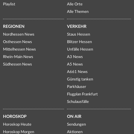
Playlist
Alle Orte
Alle Themen
REGIONEN
VERKEHR
Nordhessen News
Staus Hessen
Osthessen News
Blitzer Hessen
Mittelhessen News
Unfälle Hessen
Rhein-Main News
A3 News
Südhessen News
A5 News
A661 News
Günstig tanken
Parkhäuser
Flugplan Frankfurt
Schulausfälle
HOROSKOP
ON AIR
Horoskop Heute
Sendungen
Horoskop Morgen
Aktionen