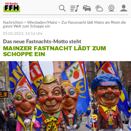
Playlist
Staupilot
Wetter
Webcam
Mein
Nachrichten
>
Wiesbaden/Mainz
>
Zur Fassenacht lädt Mainz am Rhein die
ganze Welt zum Schoppe ein
05.05.2023, 14:16 Uhr
Das neue Fastnachts-Motto steht
MAINZER FASTNACHT LÄDT ZUM
SCHOPPE EIN