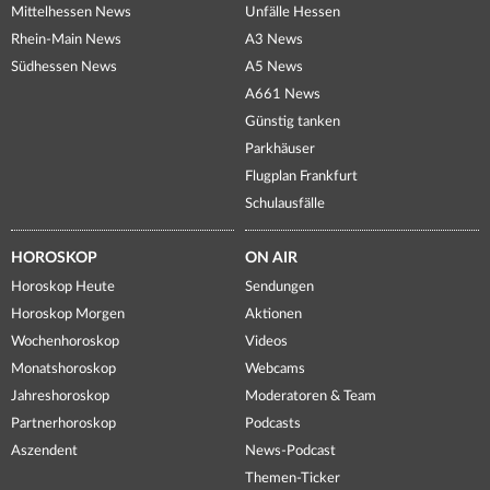
Mittelhessen News
Unfälle Hessen
Rhein-Main News
A3 News
Südhessen News
A5 News
A661 News
Günstig tanken
Parkhäuser
Flugplan Frankfurt
Schulausfälle
HOROSKOP
ON AIR
Horoskop Heute
Sendungen
Horoskop Morgen
Aktionen
Wochenhoroskop
Videos
Monatshoroskop
Webcams
Jahreshoroskop
Moderatoren & Team
Partnerhoroskop
Podcasts
Aszendent
News-Podcast
Themen-Ticker