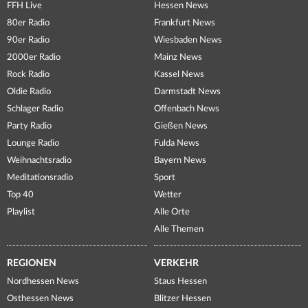
FFH Live
Hessen News
80er Radio
Frankfurt News
90er Radio
Wiesbaden News
2000er Radio
Mainz News
Rock Radio
Kassel News
Oldie Radio
Darmstadt News
Schlager Radio
Offenbach News
Party Radio
Gießen News
Lounge Radio
Fulda News
Weihnachtsradio
Bayern News
Meditationsradio
Sport
Top 40
Wetter
Playlist
Alle Orte
Alle Themen
REGIONEN
VERKEHR
Nordhessen News
Staus Hessen
Osthessen News
Blitzer Hessen