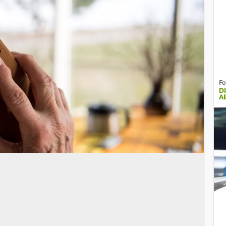
Fo
D
A