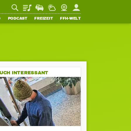
Playlist
Staupilot
Wetter
Webcam
Mein FFH
O
PODCAST
FREIZEIT
FFH-WELT
UCH INTERESSANT