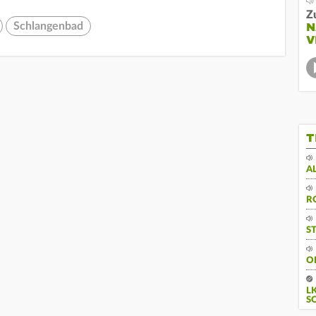
Z
Schlangenbad
N
V
T
A
R
S
O
L
S