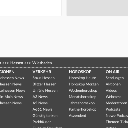
n
>>>
Hessen
>>>
Wiesbaden
GIONEN
VERKEHR
HOROSKOP
ON AIR
dhessen News
Staus Hessen
Horoskop Heute
Sendungen
hessen News
Blitzer Hessen
Horoskop Morgen
Aktionen
telhessen News
Unfälle Hessen
Wochenhoroskop
Videos
in-Main News
A3 News
Monatshoroskop
Webcams
hessen News
A5 News
Jahreshoroskop
Moderatoren
A661 News
Partnerhoroskop
Podcasts
Günstig tanken
Aszendent
News-Podcas
Parkhäuser
Themen-Tick