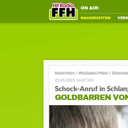
ON AIR:
NACHRICHTEN
VER
Nachrichten
>
Wiesbaden/Mainz
>
Schockanr
25.05.2023, 16:07 Uhr
Schock-Anruf in Schla
GOLDBARREN VON