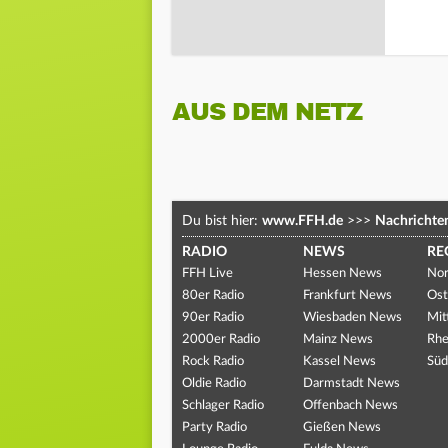
AUS DEM NETZ
Du bist hier:
www.FFH.de
>>>
Nachrichte
RADIO
NEWS
RE
FFH Live
Hessen News
Nor
80er Radio
Frankfurt News
Ost
90er Radio
Wiesbaden News
Mit
2000er Radio
Mainz News
Rhe
Rock Radio
Kassel News
Süd
Oldie Radio
Darmstadt News
Schlager Radio
Offenbach News
Party Radio
Gießen News