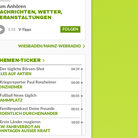
um Anhören
ACHRICHTEN, WETTER,
ERANSTALTUNGEN
FOLGEN
1:15
V-Tipps
WIESBADEN/MAINZ-WEBRADIO
HEMEN-TICKER
Der tägliche Börsen-Shot
04:59
LLES AUF AKTIEN
Kriegsreporter Paul Ronzheimer
04:00
ONZHEIMER
Fußball News täglich
00:05
TAMMPLATZ
Familienpodcast Deine Freunde
00:01
RDENTLICH DURCHEINANDER
Erste Länder reagieren
18:03
KW-FAHRVERBOT AN
ONNTAGEN AUSSER KRAFT