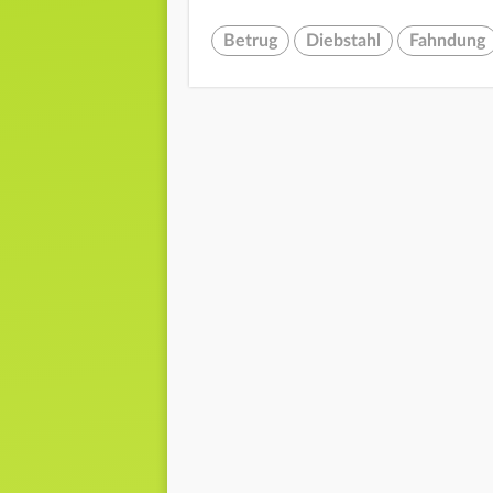
Betrug
Diebstahl
Fahndung