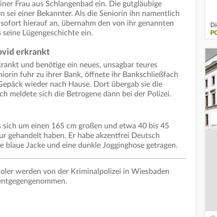
einer Frau aus Schlangenbad ein. Die gutgläubige
 sei einer Bekannter. Als die Seniorin ihn namentlich
h sofort hierauf an, übernahm den von ihr genannten
Di
 seine Lügengeschichte ein.
P
ovid erkrankt
krankt und benötige ein neues, unsagbar teures
orin fuhr zu ihrer Bank, öffnete ihr Bankschließfach
Gepäck wieder nach Hause. Dort übergab sie die
h meldete sich die Betrogene dann bei der Polizei.
s sich um einen 165 cm großen und etwa 40 bis 45
tur gehandelt haben. Er habe akzentfrei Deutsch
e blaue Jacke und eine dunkle Jogginghose getragen.
ler werden von der Kriminalpolizei in Wiesbaden
 entgegengenommen.