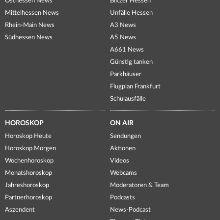
Osthessen News
Blitzer Hessen
Mittelhessen News
Unfälle Hessen
Rhein-Main News
A3 News
Südhessen News
A5 News
A661 News
Günstig tanken
Parkhäuser
Flugplan Frankfurt
Schulausfälle
HOROSKOP
ON AIR
Horoskop Heute
Sendungen
Horoskop Morgen
Aktionen
Wochenhoroskop
Videos
Monatshoroskop
Webcams
Jahreshoroskop
Moderatoren & Team
Partnerhoroskop
Podcasts
Aszendent
News-Podcast