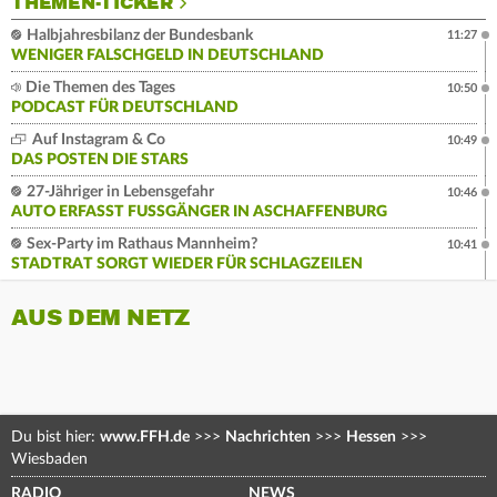
THEMEN-TICKER
Halbjahresbilanz der Bundesbank
11:27
WENIGER FALSCHGELD IN DEUTSCHLAND
Die Themen des Tages
10:50
PODCAST FÜR DEUTSCHLAND
Auf Instagram & Co
10:49
DAS POSTEN DIE STARS
27-Jähriger in Lebensgefahr
10:46
AUTO ERFASST FUSSGÄNGER IN ASCHAFFENBURG
Sex-Party im Rathaus Mannheim?
10:41
STADTRAT SORGT WIEDER FÜR SCHLAGZEILEN
AUS DEM NETZ
Du bist hier:
www.FFH.de
>>>
Nachrichten
>>>
Hessen
>>>
Wiesbaden
RADIO
NEWS