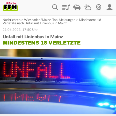
Playlist
Staupilot
Wetter
Webcam
Mein
Nachrichten
>
Wiesbaden/Mainz
,
Top-Meldungen
>
Mindestens 18
Verletzte nach Unfall mit Linienbus in Mainz
21.06.2023, 17:50 Uhr
Unfall mit Linienbus in Mainz
MINDESTENS 18 VERLETZTE