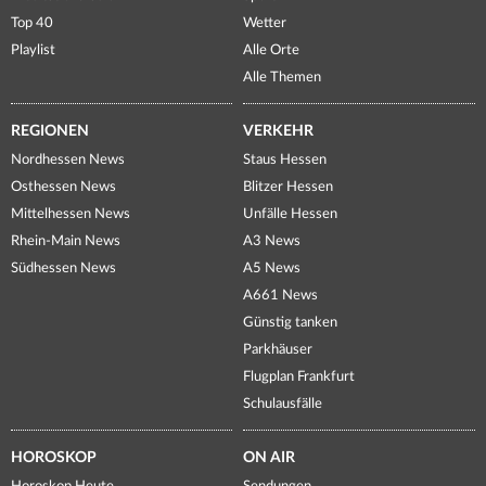
Top 40
Wetter
Playlist
Alle Orte
Alle Themen
REGIONEN
VERKEHR
Nordhessen News
Staus Hessen
Osthessen News
Blitzer Hessen
Mittelhessen News
Unfälle Hessen
Rhein-Main News
A3 News
Südhessen News
A5 News
A661 News
Günstig tanken
Parkhäuser
Flugplan Frankfurt
Schulausfälle
HOROSKOP
ON AIR