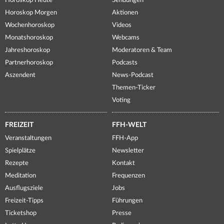
Horoskop Heute
Sendungen
Horoskop Morgen
Aktionen
Wochenhoroskop
Videos
Monatshoroskop
Webcams
Jahreshoroskop
Moderatoren & Team
Partnerhoroskop
Podcasts
Aszendent
News-Podcast
Themen-Ticker
Voting
FREIZEIT
FFH-WELT
Veranstaltungen
FFH-App
Spielplätze
Newsletter
Rezepte
Kontakt
Meditation
Frequenzen
Ausflugsziele
Jobs
Freizeit-Tipps
Führungen
Ticketshop
Presse