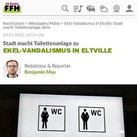
Playlist
Staupilot
Wetter
Webcam
Mein
Nachrichten
>
Wiesbaden/Mainz
>
Ekel-Vandalismus in Eltville: Stadt
macht Toilettenanlage dicht
24.07.2023, 09:14 Uhr
Stadt macht Toilettenanlage zu
EKEL-VANDALISMUS IN ELTVILLE
Redakteur & Reporter
Benjamin May