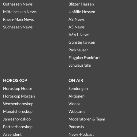
Osthessen News
Blitzer Hessen
Mittelhessen News
Unfälle Hessen
Rhein-Main News
A3 News
Südhessen News
A5 News
A661 News
Günstig tanken
Parkhäuser
Flugplan Frankfurt
Schulausfälle
HOROSKOP
ON AIR
Horoskop Heute
Sendungen
Horoskop Morgen
Aktionen
Wochenhoroskop
Videos
Monatshoroskop
Webcams
Jahreshoroskop
Moderatoren & Team
Partnerhoroskop
Podcasts
Aszendent
News-Podcast