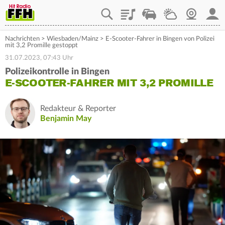
Playlist
Staupilot
Wetter
Webcam
Mein
Nachrichten
>
Wiesbaden/Mainz
>
E-Scooter-Fahrer in Bingen von Polizei
mit 3,2 Promille gestoppt
31.07.2023, 07:43 Uhr
Polizeikontrolle in Bingen
E-SCOOTER-FAHRER MIT 3,2 PROMILLE
Redakteur & Reporter
Benjamin May