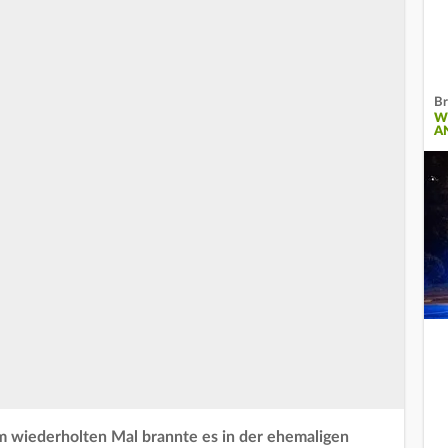
Br
W
A
m wiederholten Mal brannte es in der ehemaligen