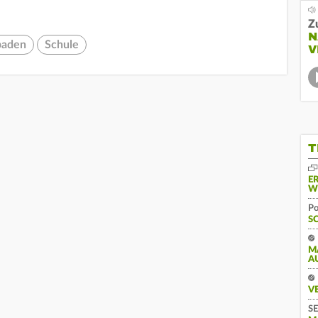
Z
N
baden
Schule
V
T
E
W
Po
S
M
A
V
SE