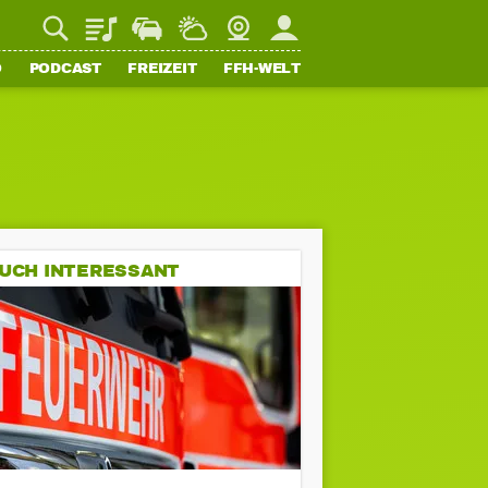
Playlist
Staupilot
Wetter
Webcam
Mein FFH
O
PODCAST
FREIZEIT
FFH-WELT
UCH INTERESSANT