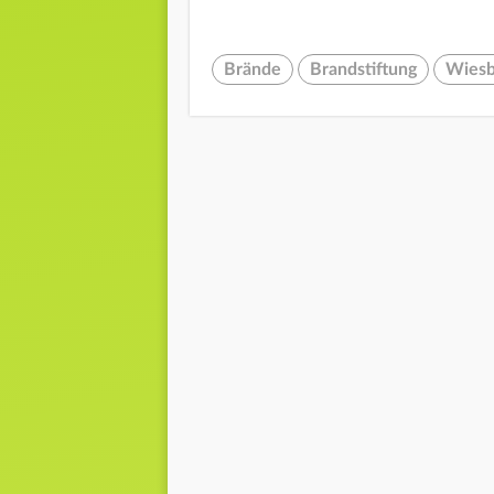
Brände
Brandstiftung
Wies