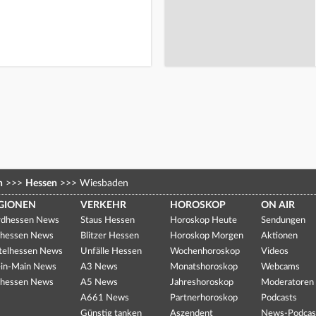
n
>>>
Hessen
>>>
Wiesbaden
GIONEN
VERKEHR
HOROSKOP
ON AIR
dhessen News
Staus Hessen
Horoskop Heute
Sendungen
hessen News
Blitzer Hessen
Horoskop Morgen
Aktionen
telhessen News
Unfälle Hessen
Wochenhoroskop
Videos
in-Main News
A3 News
Monatshoroskop
Webcams
hessen News
A5 News
Jahreshoroskop
Moderatoren
A661 News
Partnerhoroskop
Podcasts
Günstig tanken
Aszendent
News-Podcas