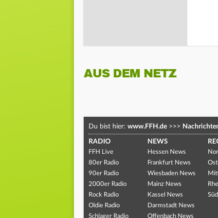
AUS DEM NETZ
Du bist hier:
www.FFH.de
>>>
Nachrichte
RADIO
NEWS
RE
FFH Live
Hessen News
Nor
80er Radio
Frankfurt News
Ost
90er Radio
Wiesbaden News
Mit
2000er Radio
Mainz News
Rhe
Rock Radio
Kassel News
Süd
Oldie Radio
Darmstadt News
Schlager Radio
Offenbach News