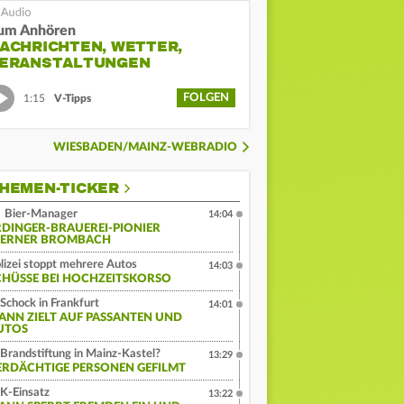
um Anhören
ACHRICHTEN, WETTER,
ERANSTALTUNGEN
FOLGEN
1:15
V-Tipps
WIESBADEN/MAINZ-WEBRADIO
HEMEN-TICKER
Bier-Manager
14:04
RDINGER-BRAUEREI-PIONIER
ERNER BROMBACH
lizei stoppt mehrere Autos
14:03
CHÜSSE BEI HOCHZEITSKORSO
Schock in Frankfurt
14:01
ANN ZIELT AUF PASSANTEN UND
UTOS
Brandstiftung in Mainz-Kastel?
13:29
ERDÄCHTIGE PERSONEN GEFILMT
K-Einsatz
13:22