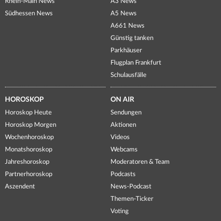
Rhein-Main News
A3 News
Südhessen News
A5 News
A661 News
Günstig tanken
Parkhäuser
Flugplan Frankfurt
Schulausfälle
HOROSKOP
ON AIR
Horoskop Heute
Sendungen
Horoskop Morgen
Aktionen
Wochenhoroskop
Videos
Monatshoroskop
Webcams
Jahreshoroskop
Moderatoren & Team
Partnerhoroskop
Podcasts
Aszendent
News-Podcast
Themen-Ticker
Voting