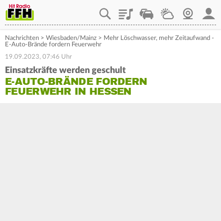
Playlist
Staupilot
Wetter
Webcam
Mein
Nachrichten
>
Wiesbaden/Mainz
>
Mehr Löschwasser, mehr Zeitaufwand -
E-Auto-Brände fordern Feuerwehr
19.09.2023, 07:46 Uhr
Einsatzkräfte werden geschult
E-AUTO-BRÄNDE FORDERN
FEUERWEHR IN HESSEN