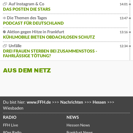
Auf Instagram & Co
14:01
DAS POSTEN DIE STARS
Die Themen des Tages
13:47
PODCAST FÜR DEUTSCHLAND
Aktion gegen Hitze in Frankfurt
13:16
KÜHLMOBILE BIETEN OBDACHLOSEN SCHUTZ
Unfälle
12:34
DREI FRAUEN STERBEN BEI ZUSAMMENSTOSS - F
AHRLÄSSIGE TÖTUNG?
AUS DEM NETZ
Du bist hier:
www.FFH.de
>>>
Nachrichten
>>>
Hessen
>>>
Wiesbaden
RADIO
NEWS
FFH Live
Hessen News
80er Radio
Frankfurt News