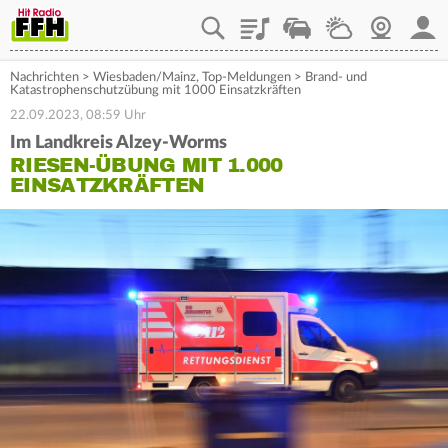
Playlist
Staupilot
Wetter
Webcam
Mein
Nachrichten
>
Wiesbaden/Mainz
,
Top-Meldungen
>
Brand- und
Katastrophenschutzübung mit 1000 Einsatzkräften
22.09.2023, 08:59 Uhr
Im Landkreis Alzey-Worms
RIESEN-ÜBUNG MIT 1.000
EINSATZKRÄFTEN