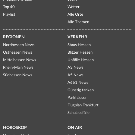
Top 40
Wetter
Playlist
Alle Orte
Alle Themen
REGIONEN
VERKEHR
Nordhessen News
Staus Hessen
Osthessen News
Blitzer Hessen
Mittelhessen News
Unfälle Hessen
Rhein-Main News
A3 News
Südhessen News
A5 News
A661 News
Günstig tanken
Parkhäuser
Flugplan Frankfurt
Schulausfälle
HOROSKOP
ON AIR