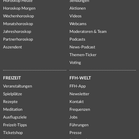
Horoskop Heute
Sendungen
Horoskop Morgen
Aktionen
Wochenhoroskop
Videos
Monatshoroskop
Webcams
Jahreshoroskop
Moderatoren & Team
Partnerhoroskop
Podcasts
Aszendent
News-Podcast
Themen-Ticker
Voting
FREIZEIT
FFH-WELT
Veranstaltungen
FFH-App
Spielplätze
Newsletter
Rezepte
Kontakt
Meditation
Frequenzen
Ausflugsziele
Jobs
Freizeit-Tipps
Führungen
Ticketshop
Presse