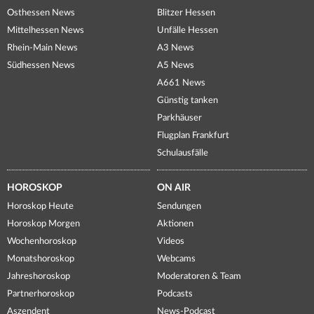
Osthessen News
Blitzer Hessen
Mittelhessen News
Unfälle Hessen
Rhein-Main News
A3 News
Südhessen News
A5 News
A661 News
Günstig tanken
Parkhäuser
Flugplan Frankfurt
Schulausfälle
HOROSKOP
ON AIR
Horoskop Heute
Sendungen
Horoskop Morgen
Aktionen
Wochenhoroskop
Videos
Monatshoroskop
Webcams
Jahreshoroskop
Moderatoren & Team
Partnerhoroskop
Podcasts
Aszendent
News-Podcast