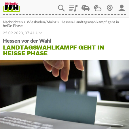
Playlist
Staupilot
Wetter
Webcam
Mein
Nachrichten
>
Wiesbaden/Mainz
>
Hessen-Landtagswahlkampf geht in
heiße Phase
25.09.2023, 07:41 Uhr
Hessen vor der Wahl
LANDTAGSWAHLKAMPF GEHT IN
HEISSE PHASE