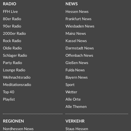
RADIO
NEWS
FFH Live
Hessen News
80er Radio
Frankfurt News
90er Radio
Wiesbaden News
2000er Radio
Mainz News
Rock Radio
Kassel News
Oldie Radio
Darmstadt News
Schlager Radio
Offenbach News
Party Radio
Gießen News
Lounge Radio
Fulda News
Weihnachtsradio
Bayern News
Meditationsradio
Sport
Top 40
Wetter
Playlist
Alle Orte
Alle Themen
REGIONEN
VERKEHR
Nordhessen News
Staus Hessen