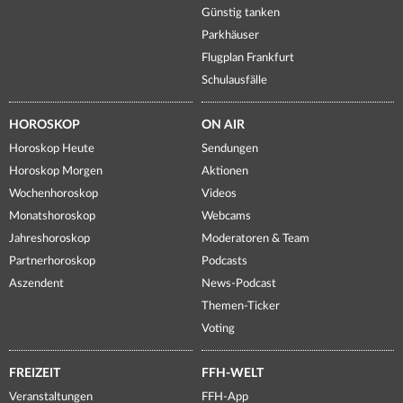
Günstig tanken
Parkhäuser
Flugplan Frankfurt
Schulausfälle
HOROSKOP
ON AIR
Horoskop Heute
Sendungen
Horoskop Morgen
Aktionen
Wochenhoroskop
Videos
Monatshoroskop
Webcams
Jahreshoroskop
Moderatoren & Team
Partnerhoroskop
Podcasts
Aszendent
News-Podcast
Themen-Ticker
Voting
FREIZEIT
FFH-WELT
Veranstaltungen
FFH-App