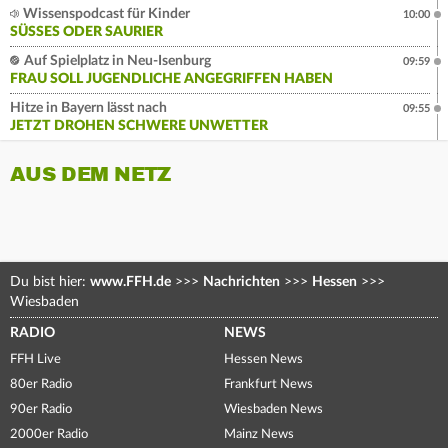
Wissenspodcast für Kinder
10:00
SÜSSES ODER SAURIER
Auf Spielplatz in Neu-Isenburg
09:59
FRAU SOLL JUGENDLICHE ANGEGRIFFEN HABEN
Hitze in Bayern lässt nach
09:55
JETZT DROHEN SCHWERE UNWETTER
AUS DEM NETZ
Du bist hier:
www.FFH.de
>>>
Nachrichten
>>>
Hessen
>>>
Wiesbaden
RADIO
NEWS
FFH Live
Hessen News
80er Radio
Frankfurt News
90er Radio
Wiesbaden News
2000er Radio
Mainz News