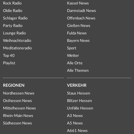
Rock Radio
Kassel News
Oldie Radio
Darmstadt News
Schlager Radio
Offenbach News
Party Radio
Gießen News
Lounge Radio
Fulda News
Weihnachtsradio
Bayern News
Meditationsradio
Sport
Top 40
Wetter
Playlist
Alle Orte
Alle Themen
REGIONEN
VERKEHR
Nordhessen News
Staus Hessen
Osthessen News
Blitzer Hessen
Mittelhessen News
Unfälle Hessen
Rhein-Main News
A3 News
Südhessen News
A5 News
A661 News