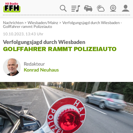
Playlist
Staupilot
Wetter
Webcam
Mein
Nachrichten
>
Wiesbaden/Mainz
>
Verfolgungsjagd durch Wiesbaden -
Golffahrer rammt Polizeiauto
10.10.2023, 13:43 Uhr
Verfolgungsjagd durch Wiesbaden
GOLFFAHRER RAMMT POLIZEIAUTO
Redakteur
Konrad Neuhaus