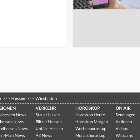
n
>>>
Hessen
>>>
Wiesbaden
GIONEN
VERKEHR
HOROSKOP
ON AIR
dhessen News
Staus Hessen
Horoskop Heute
Sendungen
hessen News
Blitzer Hessen
Horoskop Morgen
Aktionen
telhessen News
Unfälle Hessen
Wochenhoroskop
Videos
in-Main News
A3 News
Monatshoroskop
Webcams