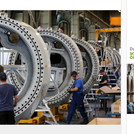
Da
S
Ö