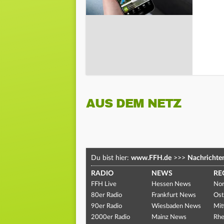
AUS DEM NETZ
Du bist hier:
www.FFH.de
>>>
Nachrichte
RADIO
NEWS
RE
FFH Live
Hessen News
Nor
80er Radio
Frankfurt News
Ost
90er Radio
Wiesbaden News
Mit
2000er Radio
Mainz News
Rhe