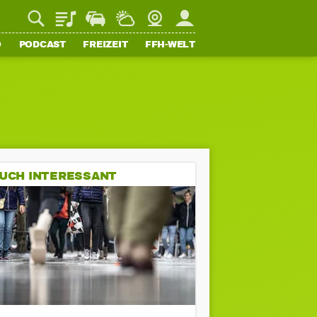
Playlist
Staupilot
Wetter
Webcam
Mein FFH
O
PODCAST
FREIZEIT
FFH-WELT
UCH INTERESSANT