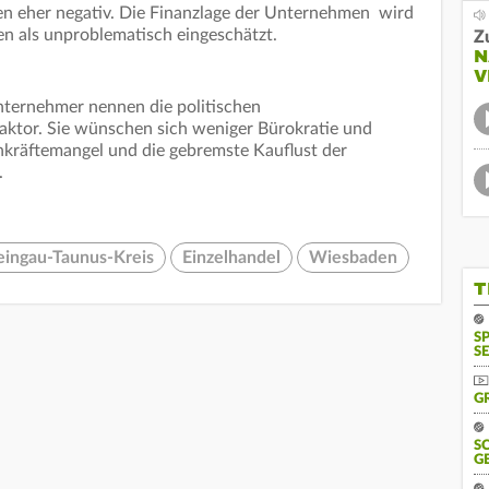
en eher negativ. Die Finanzlage der Unternehmen wird
en als unproblematisch eingeschätzt.
Z
N
V
ternehmer nennen die politischen
ktor. Sie wünschen sich weniger Bürokratie und
hkräftemangel und die gebremste Kauflust der
.
eingau-Taunus-Kreis
Einzelhandel
Wiesbaden
T
S
SE
G
S
G