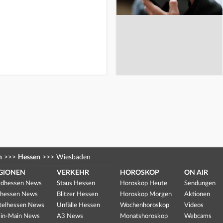
n
>>>
Hessen
>>>
Wiesbaden
GIONEN
VERKEHR
HOROSKOP
ON AIR
dhessen News
Staus Hessen
Horoskop Heute
Sendungen
hessen News
Blitzer Hessen
Horoskop Morgen
Aktionen
telhessen News
Unfälle Hessen
Wochenhoroskop
Videos
in-Main News
A3 News
Monatshoroskop
Webcams