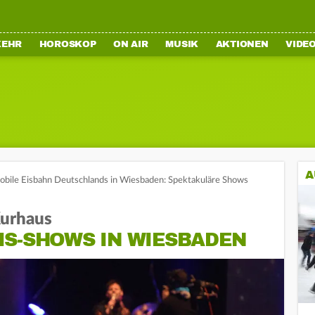
KEHR
HOROSKOP
ON AIR
MUSIK
AKTIONEN
VIDE
A
bile Eisbahn Deutschlands in Wiesbaden: Spektakuläre Shows
Kurhaus
IS-SHOWS IN WIESBADEN