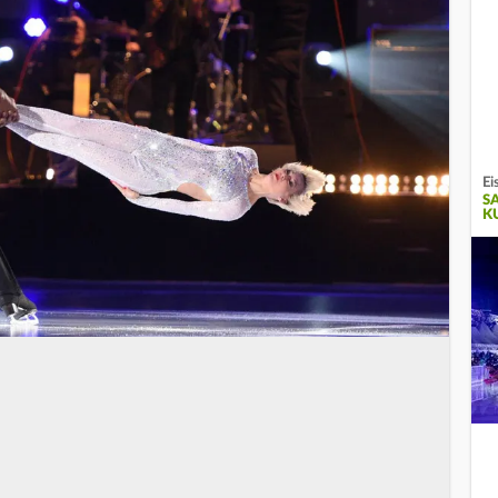
Ei
S
K