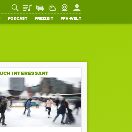
Playlist
Staupilot
Wetter
Webcam
Mein FFH
O
PODCAST
FREIZEIT
FFH-WELT
UCH INTERESSANT