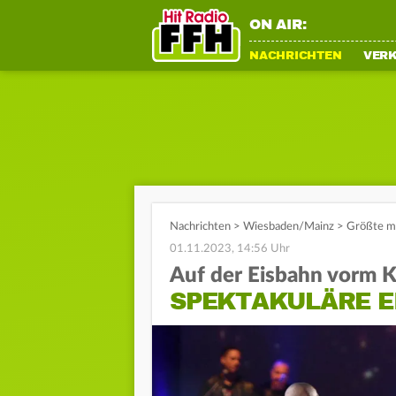
ON AIR:
NACHRICHTEN
VER
Nachrichten
>
Wiesbaden/Mainz
>
Größte mo
01.11.2023, 14:56 Uhr
Auf der Eisbahn vorm 
SPEKTAKULÄRE E