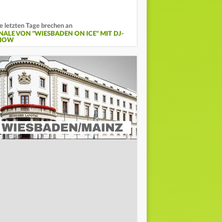
e letzten Tage brechen an
INALE VON "WIESBADEN ON ICE" MIT DJ-
HOW