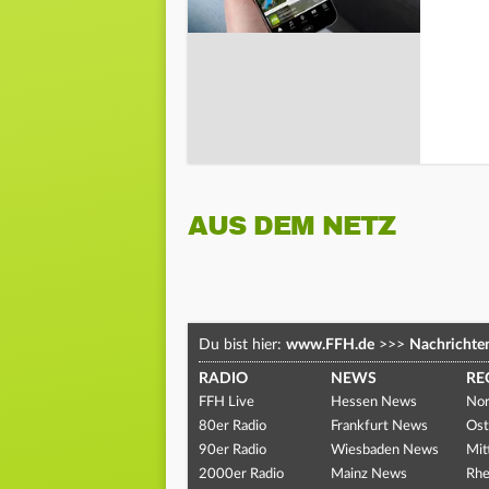
AUS DEM NETZ
Du bist hier:
www.FFH.de
>>>
Nachrichte
RADIO
NEWS
RE
FFH Live
Hessen News
Nor
80er Radio
Frankfurt News
Ost
90er Radio
Wiesbaden News
Mit
2000er Radio
Mainz News
Rhe