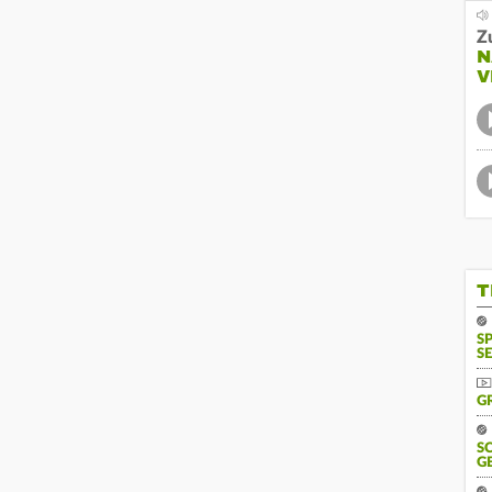
Z
N
V
T
S
SE
G
S
G