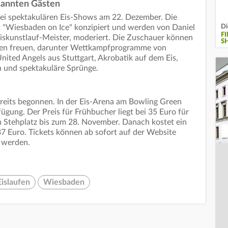
kannten Gästen
wei spektakulären Eis-Shows am 22. Dezember. Die
Di
t "Wiesbaden on Ice" konzipiert und werden von Daniel
F
skunstlauf-Meister, moderiert. Die Zuschauer können
S
gen freuen, darunter Wettkampfprogramme von
ited Angels aus Stuttgart, Akrobatik auf dem Eis,
n und spektakuläre Sprünge.
reits begonnen. In der Eis-Arena am Bowling Green
ügung. Der Preis für Frühbucher liegt bei 35 Euro für
en Stehplatz bis zum 28. November. Danach kostet ein
37 Euro. Tickets können ab sofort auf der Website
 werden.
Eislaufen
Wiesbaden