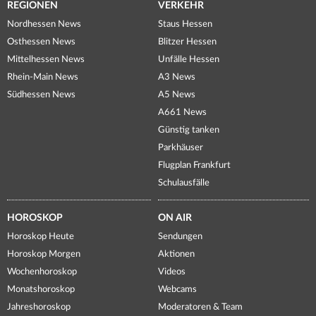
REGIONEN
VERKEHR
Nordhessen News
Staus Hessen
Osthessen News
Blitzer Hessen
Mittelhessen News
Unfälle Hessen
Rhein-Main News
A3 News
Südhessen News
A5 News
A661 News
Günstig tanken
Parkhäuser
Flugplan Frankfurt
Schulausfälle
HOROSKOP
ON AIR
Horoskop Heute
Sendungen
Horoskop Morgen
Aktionen
Wochenhoroskop
Videos
Monatshoroskop
Webcams
Jahreshoroskop
Moderatoren & Team