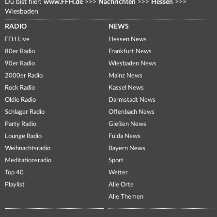
Du bist hier:
www.FFH.de
>>>
Nachrichten
>>>
Hessen
>>>
Wiesbaden
RADIO
NEWS
FFH Live
Hessen News
80er Radio
Frankfurt News
90er Radio
Wiesbaden News
2000er Radio
Mainz News
Rock Radio
Kassel News
Oldie Radio
Darmstadt News
Schlager Radio
Offenbach News
Party Radio
Gießen News
Lounge Radio
Fulda News
Weihnachtsradio
Bayern News
Meditationsradio
Sport
Top 40
Wetter
Playlist
Alle Orte
Alle Themen