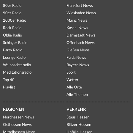
80er Radio
Frankfurt News
90er Radio
Wiesbaden News
2000er Radio
Mainz News
Rock Radio
Kassel News
Oldie Radio
Darmstadt News
Schlager Radio
Offenbach News
Party Radio
Gießen News
Lounge Radio
Fulda News
Weihnachtsradio
Bayern News
Meditationsradio
Sport
Top 40
Wetter
Playlist
Alle Orte
Alle Themen
REGIONEN
VERKEHR
Nordhessen News
Staus Hessen
Osthessen News
Blitzer Hessen
Mittelhessen News
Unfälle Hessen