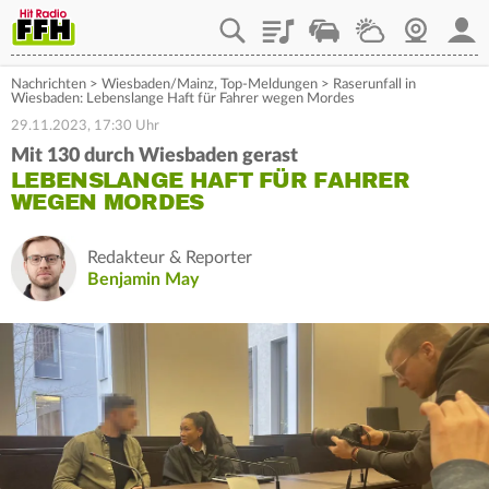
Playlist
Staupilot
Wetter
Webcam
Mein
Nachrichten
>
Wiesbaden/Mainz
,
Top-Meldungen
>
Raserunfall in
Wiesbaden: Lebenslange Haft für Fahrer wegen Mordes
29.11.2023, 17:30 Uhr
Mit 130 durch Wiesbaden gerast
LEBENSLANGE HAFT FÜR FAHRER
WEGEN MORDES
Redakteur & Reporter
Benjamin May