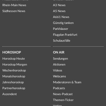
Rhein-Main News
A3 News
Südhessen News
A5 News
A661 News
Günstig tanken
Parkhäuser
Flugplan Frankfurt
Schulausfälle
HOROSKOP
ON AIR
Horoskop Heute
Sendungen
Horoskop Morgen
Aktionen
Wochenhoroskop
Videos
Monatshoroskop
Webcams
Jahreshoroskop
Moderatoren & Team
Partnerhoroskop
Podcasts
Aszendent
News-Podcast
Themen-Ticker