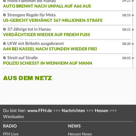
Hohe Flammen bei Hanau
09:21
AUTO BRENNT NACH UNFALL AUF A66 AUS
Strengere Regeln für Meta
08:55
US-GERICHT VERHÄNGT 567-MILLIONEN-STRAFE
37-Jährige tot in Hanau
08:21
VERDÄCHTIGER WIEDER AUF FREIEM FUSS
LKW mit Briketts ausgebrannt
08:20
A44 BEI KASSEL NACH STUNDEN WIEDER FREI
Streit auf Straße
08:05
POLIZEI SCHIESST IN WEINHEIM AUF MANN
AUS DEM NETZ
Du bist hier:
www.FFH.de
>>>
Nachrichten
>>>
Hessen
>>>
Wiesbaden
RADIO
NEWS
FFH Live
Hessen News