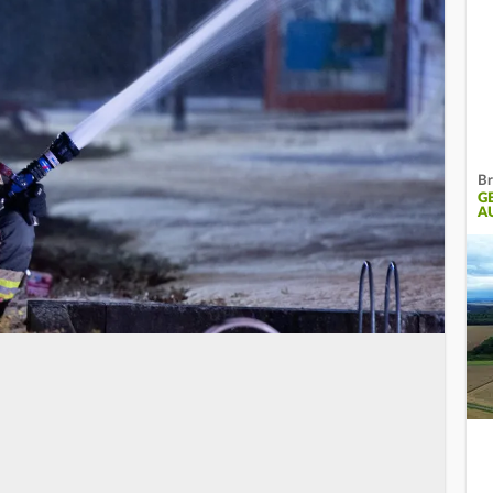
Br
G
A