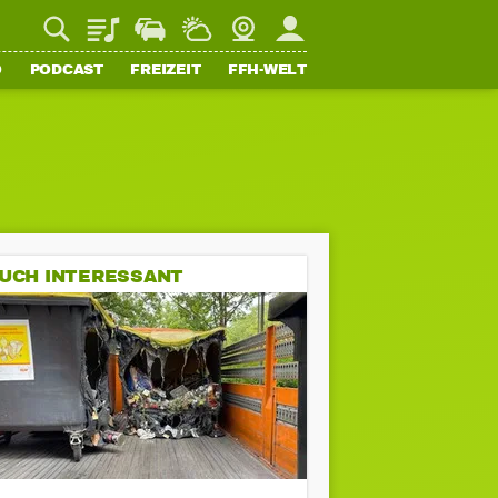
Playlist
Staupilot
Wetter
Webcam
Mein FFH
O
PODCAST
FREIZEIT
FFH-WELT
UCH INTERESSANT