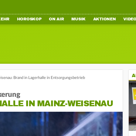
KEHR
HOROSKOP
ON AIR
MUSIK
AKTIONEN
VIDE
A
senau: Brand in Lagerhalle in Entsorgungsbetrieb
kerung
ALLE IN MAINZ-WEISENAU