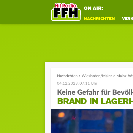
ON AIR:
NACHRICHTEN
VER
Nachrichten
>
Wiesbaden/Mainz
>
Mainz-Wei
04.12.2023, 07:11 Uhr
Keine Gefahr für Bevöl
BRAND IN LAGERH