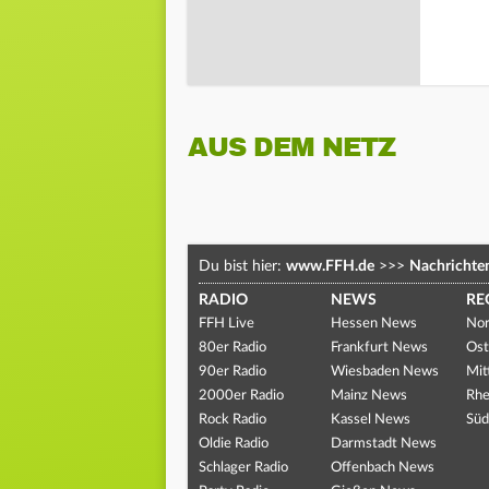
AUS DEM NETZ
Du bist hier:
www.FFH.de
>>>
Nachrichte
RADIO
NEWS
RE
FFH Live
Hessen News
Nor
80er Radio
Frankfurt News
Ost
90er Radio
Wiesbaden News
Mit
2000er Radio
Mainz News
Rhe
Rock Radio
Kassel News
Süd
Oldie Radio
Darmstadt News
Schlager Radio
Offenbach News