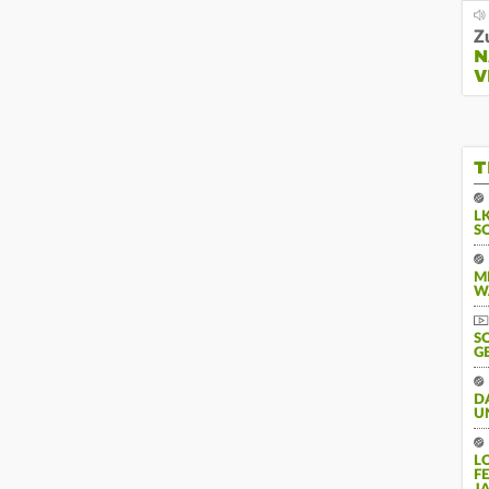
Z
N
V
T
L
S
M
W
S
G
D
U
L
F