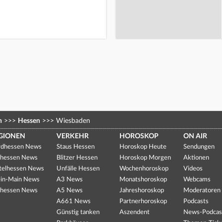
n
>>>
Hessen
>>>
Wiesbaden
GIONEN
VERKEHR
HOROSKOP
ON AIR
dhessen News
Staus Hessen
Horoskop Heute
Sendungen
hessen News
Blitzer Hessen
Horoskop Morgen
Aktionen
telhessen News
Unfälle Hessen
Wochenhoroskop
Videos
in-Main News
A3 News
Monatshoroskop
Webcams
hessen News
A5 News
Jahreshoroskop
Moderatoren
A661 News
Partnerhoroskop
Podcasts
Günstig tanken
Aszendent
News-Podcas