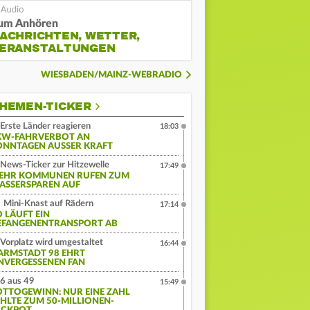
um Anhören
ACHRICHTEN, WETTER,
ERANSTALTUNGEN
WIESBADEN/MAINZ-WEBRADIO
HEMEN-TICKER
Erste Länder reagieren
18:03
KW-FAHRVERBOT AN
ONNTAGEN AUSSER KRAFT
News-Ticker zur Hitzewelle
17:49
EHR KOMMUNEN RUFEN ZUM
ASSERSPAREN AUF
Mini-Knast auf Rädern
17:14
O LÄUFT EIN
EFANGENENTRANSPORT AB
Vorplatz wird umgestaltet
16:44
ARMSTADT 98 EHRT
NVERGESSENEN FAN
6 aus 49
15:49
OTTOGEWINN: NUR EINE ZAHL
EHLTE ZUM 50-MILLIONEN-