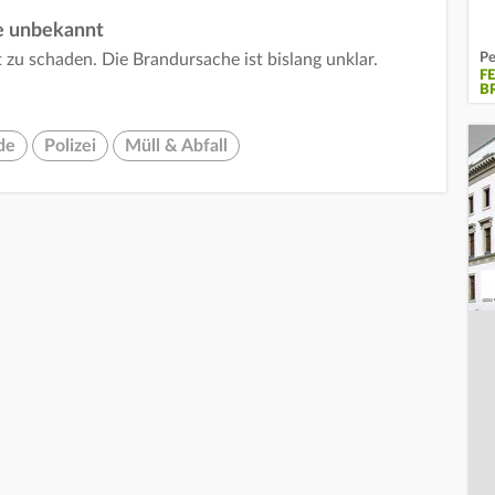
he unbekannt
Pe
zu schaden. Die Brandursache ist bislang unklar.
F
B
de
Polizei
Müll & Abfall