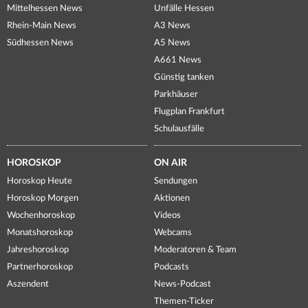
Mittelhessen News
Unfälle Hessen
Rhein-Main News
A3 News
Südhessen News
A5 News
A661 News
Günstig tanken
Parkhäuser
Flugplan Frankfurt
Schulausfälle
HOROSKOP
ON AIR
Horoskop Heute
Sendungen
Horoskop Morgen
Aktionen
Wochenhoroskop
Videos
Monatshoroskop
Webcams
Jahreshoroskop
Moderatoren & Team
Partnerhoroskop
Podcasts
Aszendent
News-Podcast
Themen-Ticker