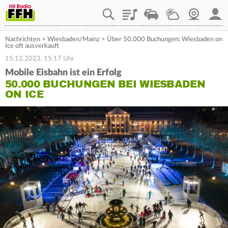
Playlist
Staupilot
Wetter
Webcam
Mein
Nachrichten
>
Wiesbaden/Mainz
>
Über 50.000 Buchungen: Wiesbaden on
Ice oft ausverkauft
15.12.2023, 15:17 Uhr
Mobile Eisbahn ist ein Erfolg
50.000 BUCHUNGEN BEI WIESBADEN
ON ICE