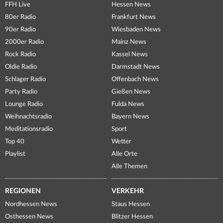
FFH Live
Hessen News
80er Radio
Frankfurt News
90er Radio
Wiesbaden News
2000er Radio
Mainz News
Rock Radio
Kassel News
Oldie Radio
Darmstadt News
Schlager Radio
Offenbach News
Party Radio
Gießen News
Lounge Radio
Fulda News
Weihnachtsradio
Bayern News
Meditationsradio
Sport
Top 40
Wetter
Playlist
Alle Orte
Alle Themen
REGIONEN
VERKEHR
Nordhessen News
Staus Hessen
Osthessen News
Blitzer Hessen